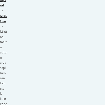
myk
set
All in
One
Mikä
on
taatt
u
auto
n
arvo
sopi
muk
sen
lopu
ssa
ja
kuin
ka se