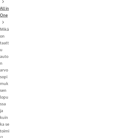
All in
One
Mikä
on
taatt
u
auto
n
arvo
sopi
muk
sen
lopu
ssa
ja
kuin
ka se
toimi
i?