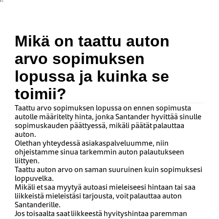
Mikä on taattu auton
arvo sopimuksen
lopussa ja kuinka se
toimii?
Taattu arvo sopimuksen lopussa on ennen sopimusta
autolle määritelty hinta, jonka Santander hyvittää sinulle
sopimuskauden päättyessä, mikäli päätät palauttaa
auton.
Olethan yhteydessä asiakaspalveluumme, niin
ohjeistamme sinua tarkemmin auton palautukseen
liittyen.
Taattu auton arvo on saman suuruinen kuin sopimuksesi
loppuvelka.
Mikäli et saa myytyä autoasi mieleiseesi hintaan tai saa
liikkeistä mieleistäsi tarjousta, voit palauttaa auton
Santanderille.
Jos toisaalta saat liikkeestä hyvityshintaa paremman