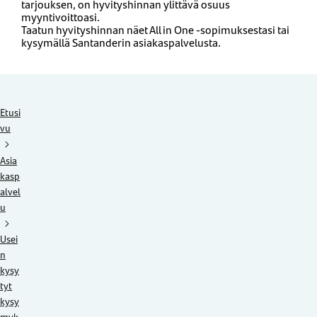
tarjouksen, on hyvityshinnan ylittävä osuus
myyntivoittoasi.
Taatun hyvityshinnan näet All in One -sopimuksestasi tai
kysymällä Santanderin asiakaspalvelusta.
Etusi
vu
Asia
kasp
alvel
u
Usei
n
kysy
tyt
kysy