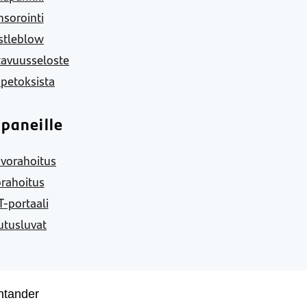
sorointi
stleblow
tavuusseloste
 petoksista
paneille
vorahoitus
rahoitus
-portaali
utusluvat
ntander