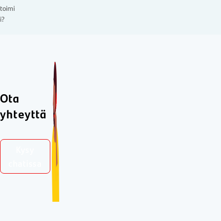
toimi
i?
Ota
yhteyttä
Kysy
chatissa