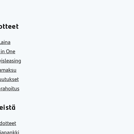
otteet
Laina
l in One
yisleasing
amaksu
uutukset
rahoitus
eistä
dotteet
iapankki