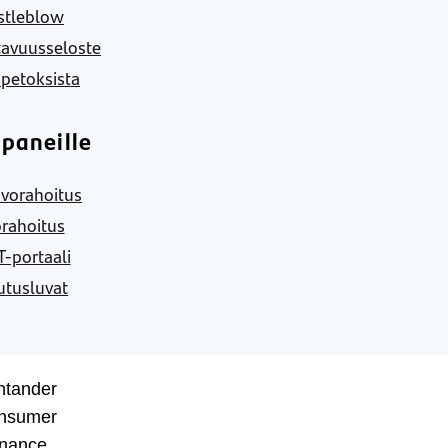
stleblow
tavuusseloste
 petoksista
paneille
vorahoitus
rahoitus
-portaali
utusluvat
ntander
nsumer
inance