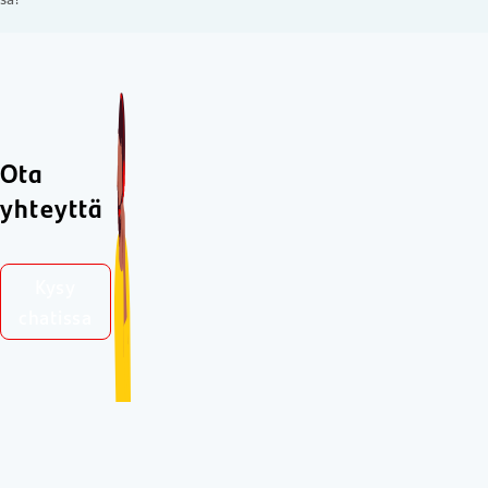
Ota
yhteyttä
Kysy
chatissa