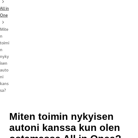
All in
One
Mite
n
toimi
n
nyky
isen
auto
ni
kans
sa?
Miten toimin nykyisen
autoni kanssa kun olen