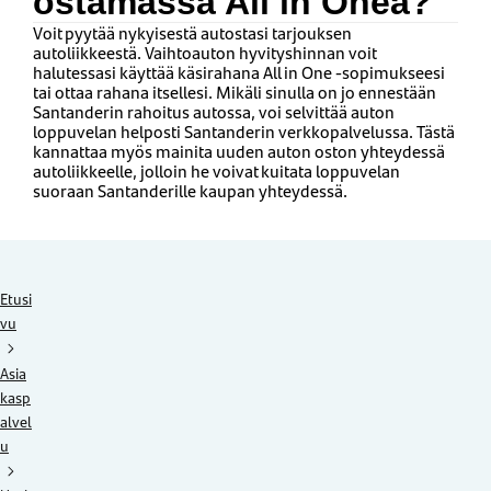
ostamassa All in Onea?
Voit pyytää nykyisestä autostasi tarjouksen
autoliikkeestä. Vaihtoauton hyvityshinnan voit
halutessasi käyttää käsirahana All in One -sopimukseesi
tai ottaa rahana itsellesi. Mikäli sinulla on jo ennestään
Santanderin rahoitus autossa, voi selvittää auton
loppuvelan helposti Santanderin verkkopalvelussa. Tästä
kannattaa myös mainita uuden auton oston yhteydessä
autoliikkeelle, jolloin he voivat kuitata loppuvelan
suoraan Santanderille kaupan yhteydessä.
Etusi
vu
Asia
kasp
alvel
u