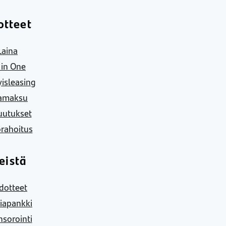
otteet
Laina
l in One
yisleasing
amaksu
uutukset
rahoitus
eistä
dotteet
iapankki
sorointi