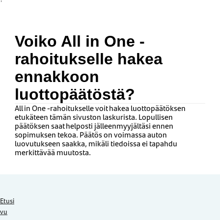
Voiko All in One -
rahoitukselle hakea
ennakkoon
luottopäätöstä?
All in One -rahoitukselle voit hakea luottopäätöksen
etukäteen tämän sivuston laskurista. Lopullisen
päätöksen saat helposti jälleenmyyjältäsi ennen
sopimuksen tekoa. Päätös on voimassa auton
luovutukseen saakka, mikäli tiedoissa ei tapahdu
merkittävää muutosta.
Etusi
vu