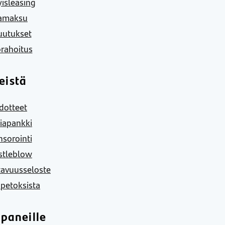
yisleasing
amaksu
uutukset
rahoitus
eistä
dotteet
iapankki
sorointi
stleblow
tavuusseloste
 petoksista
paneille