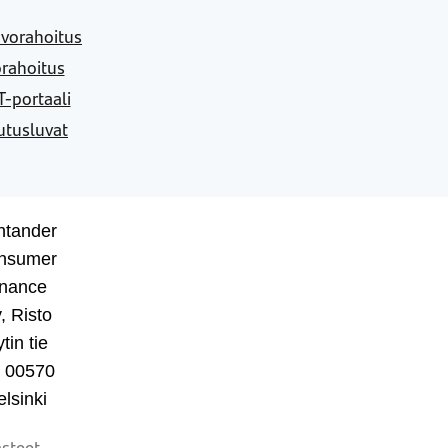
vorahoitus
rahoitus
-portaali
utusluvat
ntander
nsumer
inance
, Risto
tin tie
, 00570
lsinki
steet