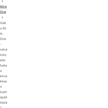
All in
One
Voik
o All
in
One
-
rahoi
tuks
elle
hake
a
enna
kkoo
n
luott
opää
töstä
?