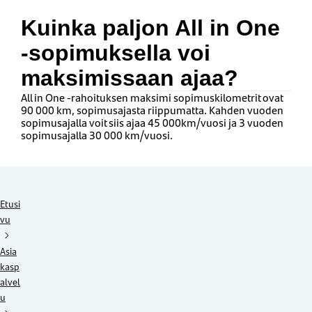
Kuinka paljon All in One
-sopimuksella voi
maksimissaan ajaa?
All in One -rahoituksen maksimi sopimuskilometrit ovat
90 000 km, sopimusajasta riippumatta. Kahden vuoden
sopimusajalla voit siis ajaa 45 000km/vuosi ja 3 vuoden
sopimusajalla 30 000 km/vuosi.
Etusi
vu
Asia
kasp
alvel
u