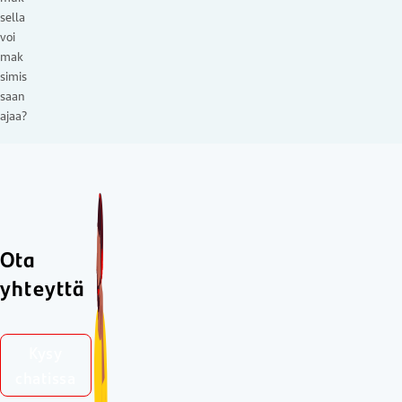
sella
voi
mak
simis
saan
ajaa?
Ota
yhteyttä
Kysy
chatissa