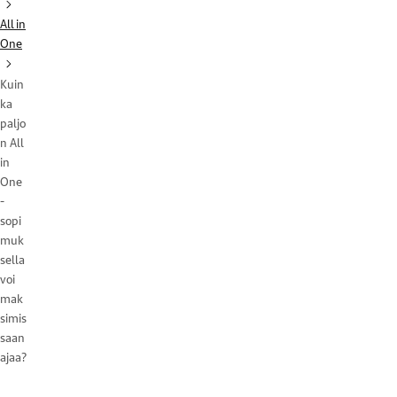
All in
One
Kuin
ka
paljo
n All
in
One
-
sopi
muk
sella
voi
mak
simis
saan
ajaa?