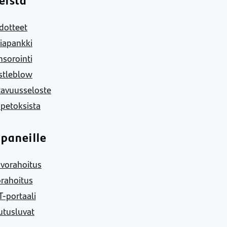
dotteet
iapankki
sorointi
stleblow
tavuusseloste
 petoksista
paneille
vorahoitus
rahoitus
-portaali
utusluvat