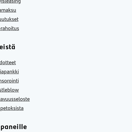
yisleasing
amaksu
uutukset
rahoitus
eistä
dotteet
iapankki
sorointi
stleblow
tavuusseloste
 petoksista
paneille