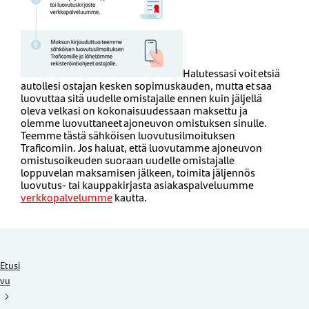
Halutessasi voit etsiä
autollesi ostajan kesken sopimuskauden, mutta et saa
luovuttaa sitä uudelle omistajalle ennen kuin jäljellä
oleva velkasi on kokonaisuudessaan maksettu ja
olemme luovuttaneet ajoneuvon omistuksen sinulle.
Teemme tästä sähköisen luovutusilmoituksen
Traficomiin. Jos haluat, että luovutamme ajoneuvon
omistusoikeuden suoraan uudelle omistajalle
loppuvelan maksamisen jälkeen, toimita jäljennös
luovutus- tai kauppakirjasta asiakaspalveluumme
verkkopalvelumme
kautta.
Etusi
vu