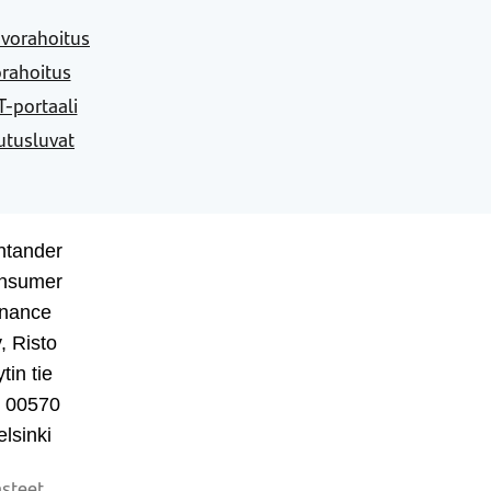
vorahoitus
rahoitus
-portaali
utusluvat
ntander
nsumer
inance
, Risto
tin tie
, 00570
lsinki
steet