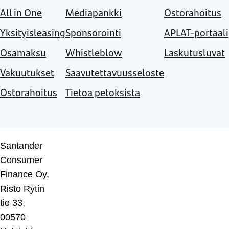
All in One
Mediapankki
Ostorahoitus
Yksityisleasing
Sponsorointi
APLAT-portaali
Osamaksu
Whistleblow
Laskutusluvat
Vakuutukset
Saavutettavuusseloste
Ostorahoitus
Tietoa petoksista
Santander
Consumer
Finance Oy,
Risto Rytin
tie 33,
00570