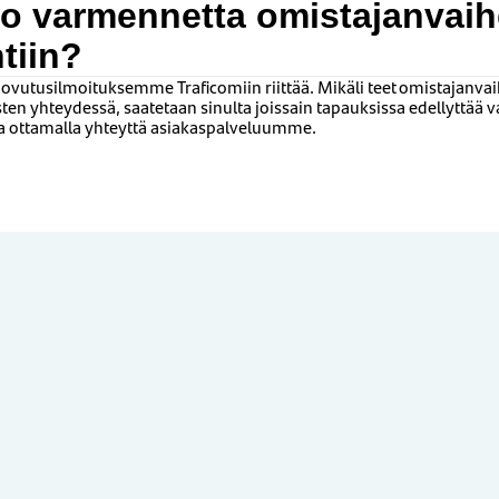
ko varmennetta omistajanvai
ntiin?
luovutusilmoituksemme Traficomiin riittää. Mikäli teet omistajanv
n yhteydessä, saatetaan sinulta joissain tapauksissa edellyttää 
a ottamalla yhteyttä asiakaspalveluumme.