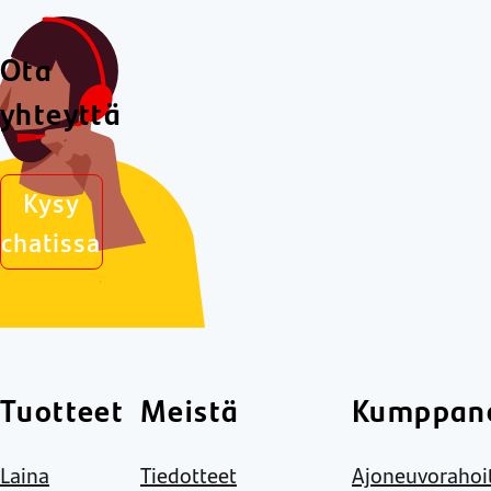
Ota
yhteyttä
Kysy
chatissa
Tuotteet
Meistä
Kumppane
Laina
Tiedotteet
Ajoneuvorahoi