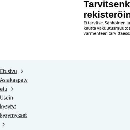
Tarvitsen
rekisteröi
Et tarvitse. Sähköinen 
kautta vakuutusmuutoste
varmenteen tarvittaess
Etusivu
Asiakaspalv
elu
Usein
kysytyt
kysymykset