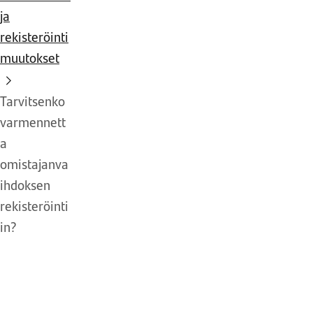
ja
rekisteröinti
muutokset
Tarvitsenko
varmennett
a
omistajanva
ihdoksen
rekisteröinti
in?