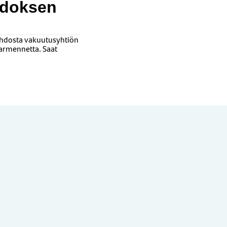
hdoksen
aihdosta vakuutusyhtiön
varmennetta. Saat