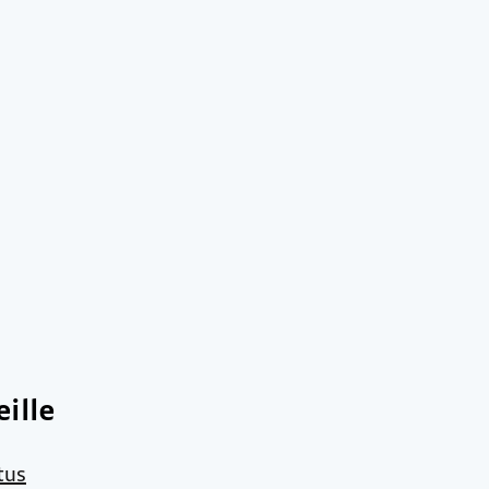
ille
tus