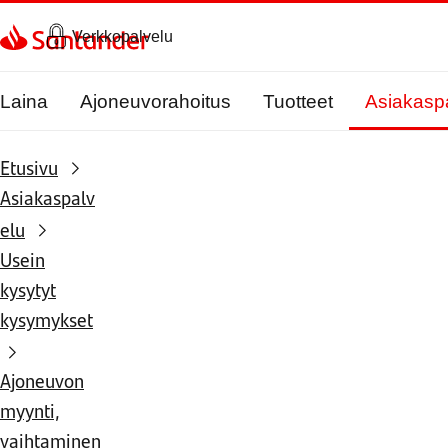
Siirry sivulle
Verkkopalvelu
Laina
Ajoneuvorahoitus
Tuotteet
Asiakasp
Etusivu
Asiakaspalv
elu
Usein
kysytyt
kysymykset
Ajoneuvon
myynti,
vaihtaminen