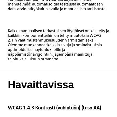
menetelmää: automatisoitua testausta automaattisen
data-arviointityökalun avulla ja manuaalista tarkistusta.
Kaikki manuaalisen tarkastuksen löydökset on käsitelty ja
kaikkiin komponentteihin on tehty muutoksia WCAG
2.1:n vaatimustenmukaisuuden varmistamiseksi.
Olemme muokanneet kaikkia sivuja ja ominaisuuksia
optimoiduiksi näytönlukijoille ja
näppäimistönavigointiin, jäljempänä mainittuja
rajoituksia lukuun ottamatta.
Havaittavissa
WCAG 1.4.3 Kontrasti (vähintään) (taso AA)