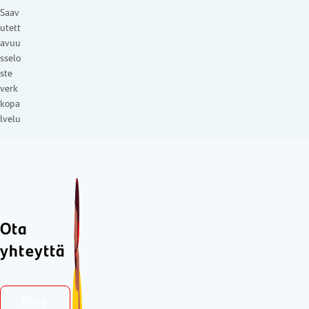
Saav
utett
avuu
sselo
ste
verk
kopa
lvelu
Ota
yhteyttä
Kysy