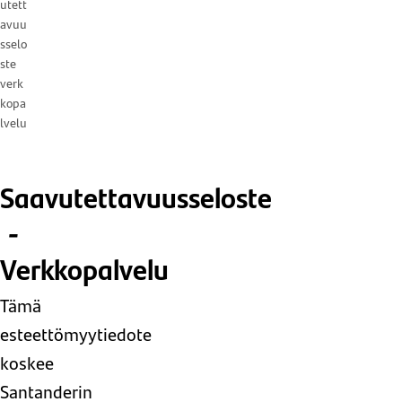
utett
avuu
sselo
ste
verk
kopa
lvelu
Saavutettavuusseloste
-
Verkkopalvelu
Tämä
esteettömyytiedote
koskee
Santanderin