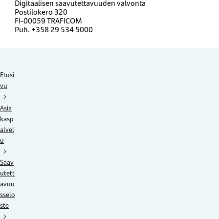
Digitaalisen saavutettavuuden valvonta
Postilokero 320
FI-00059 TRAFICOM
Puh. +358 29 534 5000
Etusi
vu
Asia
kasp
alvel
u
Saav
utett
avuu
sselo
ste