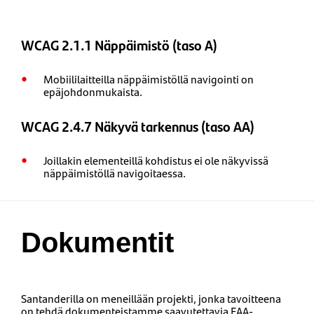
WCAG 2.1.1 Näppäimistö (taso A)
Mobiililaitteilla näppäimistöllä navigointi on
epäjohdonmukaista.
WCAG 2.4.7 Näkyvä tarkennus (taso AA)
Joillakin elementeillä kohdistus ei ole näkyvissä
näppäimistöllä navigoitaessa.
Dokumentit
Santanderilla on meneillään projekti, jonka tavoitteena
on tehdä dokumenteistamme saavutettavia EAA-