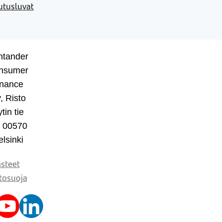
utusluvat
ntander
nsumer
inance
, Risto
tin tie
, 00570
lsinki
steet
tosuoja