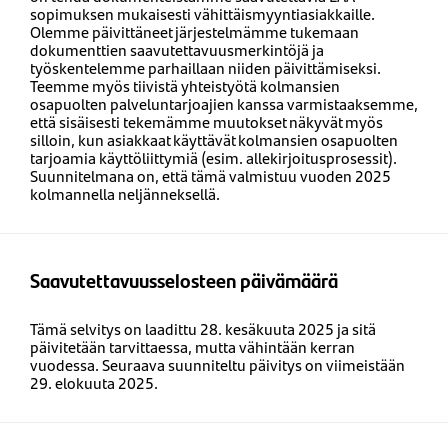
sopimuksen mukaisesti vähittäismyyntiasiakkaille.
Olemme päivittäneet järjestelmämme tukemaan
dokumenttien saavutettavuusmerkintöjä ja
työskentelemme parhaillaan niiden päivittämiseksi.
Teemme myös tiivistä yhteistyötä kolmansien
osapuolten palveluntarjoajien kanssa varmistaaksemme,
että sisäisesti tekemämme muutokset näkyvät myös
silloin, kun asiakkaat käyttävät kolmansien osapuolten
tarjoamia käyttöliittymiä (esim. allekirjoitusprosessit).
Suunnitelmana on, että tämä valmistuu vuoden 2025
kolmannella neljänneksellä.
Saavutettavuusselosteen päivämäärä
Tämä selvitys on laadittu 28. kesäkuuta 2025 ja sitä
päivitetään tarvittaessa, mutta vähintään kerran
vuodessa. Seuraava suunniteltu päivitys on viimeistään
29. elokuuta 2025.