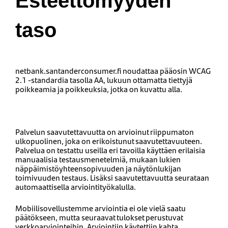
Esteettömyyden
taso
netbank.santanderconsumer.fi noudattaa pääosin WCAG
2.1 -standardia tasolla AA, lukuun ottamatta tiettyjä
poikkeamia ja poikkeuksia, jotka on kuvattu alla.
Palvelun saavutettavuutta on arvioinut riippumaton
ulkopuolinen, joka on erikoistunut saavutettavuuteen.
Palvelua on testattu useilla eri tavoilla käyttäen erilaisia ​​
manuaalisia testausmenetelmiä, mukaan lukien
näppäimistöyhteensopivuuden ja näytönlukijan
toimivuuden testaus. Lisäksi saavutettavuutta seurataan
automaattisella arviointityökalulla.
Mobiilisovellustemme arviointia ei ole vielä saatu
päätökseen, mutta seuraavat tulokset perustuvat
verkkoarviointeihin. Arviointiin käytettiin kahta