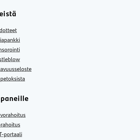
eistä
dotteet
iapankki
sorointi
stleblow
tavuusseloste
 petoksista
paneille
vorahoitus
rahoitus
-portaali