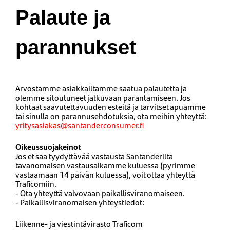
Palaute ja
parannukset
Arvostamme asiakkailtamme saatua palautetta ja
olemme sitoutuneet jatkuvaan parantamiseen. Jos
kohtaat saavutettavuuden esteitä ja tarvitset apuamme
tai sinulla on parannusehdotuksia, ota meihin yhteyttä:
yritysasiakas@santanderconsumer.fi
Oikeussuojakeinot
Jos et saa tyydyttävää vastausta Santanderilta
tavanomaisen vastausaikamme kuluessa (pyrimme
vastaamaan 14 päivän kuluessa), voit ottaa yhteyttä
Traficomiin.
- Ota yhteyttä valvovaan paikallisviranomaiseen.
- Paikallisviranomaisen yhteystiedot:
Liikenne- ja viestintävirasto Traficom