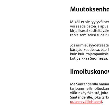
Muutoksenha
Mikäli et ole tyytyväi
voi saada tietoa ja apu
kirjallisesti käsiteltäväk
ratkaisemiseksi suosit
Jos erimielisyydet saat
käräjäoikeudessa, ellei
kuin kuluttajatapauksis
kotipaikkaa Suomessa, 
Ilmoituskana
Me Santanderilla halua
tarjoamme ilmoituskana
väärinkäytöksistä, joit
Santanderille, joka tar
uuteen välilehteen)
.