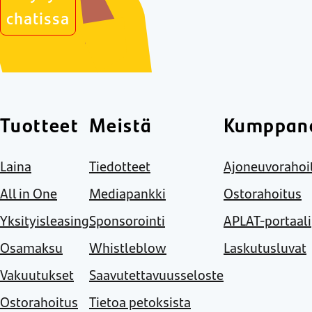
chatissa
Tuotteet
Meistä
Kumppane
Laina
Tiedotteet
Ajoneuvorahoi
All in One
Mediapankki
Ostorahoitus
Yksityisleasing
Sponsorointi
APLAT-portaali
Osamaksu
Whistleblow
Laskutusluvat
Vakuutukset
Saavutettavuusseloste
Ostorahoitus
Tietoa petoksista