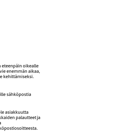
 eteenpäin oikealle
n vie enemmän aikaa,
e kehittämiseksi.
ille sähköpostia
ole asiakkuutta
kkaiden palautteet ja
a
hköpostiosoitteesta.