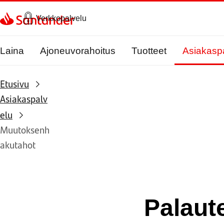
Siirry sivulle
Verkkopalvelu
Laina
Ajoneuvorahoitus
Tuotteet
Asiakasp
Etusivu
Asiakaspalv
elu
Muutoksenh
akutahot
Palaut