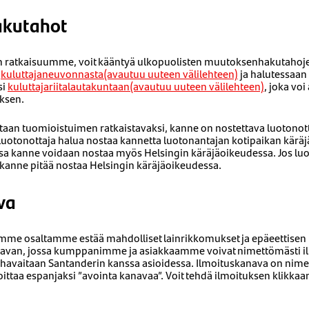
kutahot
nen ratkaisuumme, voit kääntyä ulkopuolisten muutoksenhakutahoje
a
kuluttajaneuvonnasta(avautuu uuteen välilehteen)
ja halutessaan 
si
kuluttajariitalautakuntaan(avautuu uuteen välilehteen)
, joka vo
uksen.
etaan tuomioistuimen ratkaistavaksi, kanne on nostettava luotono
 luotonottaja halua nostaa kannetta luotonantajan kotipaikan kärä
sa kanne voidaan nostaa myös Helsingin käräjäoikeudessa. Jos luot
kanne pitää nostaa Helsingin käräjäoikeudessa.
va
mme osaltamme estää mahdolliset lainrikkomukset ja epäeettisen 
van, jossa kumppanimme ja asiakkaamme voivat nimettömästi ilm
a havaitaan Santanderin kanssa asioidessa. Ilmoituskanava on nime
koittaa espanjaksi ”avointa kanavaa”. Voit tehdä ilmoituksen klikka