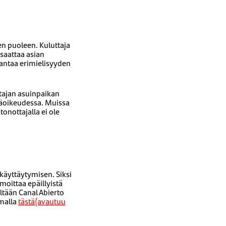
n puoleen. Kuluttaja
saattaa asian
i antaa erimielisyyden
ttajan asuinpaikan
jäoikeudessa. Muissa
onottajalla ei ole
käyttäytymisen. Siksi
oittaa epäillyistä
ltään Canal Abierto
amalla
tästä(avautuu