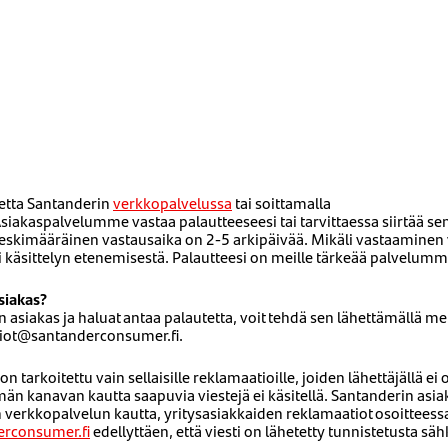
tetta Santanderin
verkkopalvelussa
tai soittamalla
akaspalvelumme vastaa palautteeseesi tai tarvittaessa siirtää sen
 Keskimääräinen vastausaika on 2-5 arkipäivää. Mikäli vastaamine
käsittelyn etenemisestä. Palautteesi on meille tärkeää palvelumm
siakas?
n asiakas ja haluat antaa palautetta, voit tehdä sen lähettämällä me
tiot@santanderconsumer.fi.
 tarkoitettu vain sellaisille reklamaatioille, joiden lähettäjällä ei 
män kanavan kautta saapuvia viestejä ei käsitellä. Santanderin asia
n verkkopalvelun kautta, yritysasiakkaiden reklamaatiot osoitteess
erconsumer.fi
edellyttäen, että viesti on lähetetty tunnistetusta sä