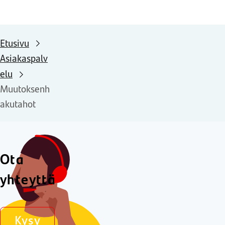
Etusivu
Asiakaspalv
elu
Muutoksenh
akutahot
Ota
yhteyttä
Kysy