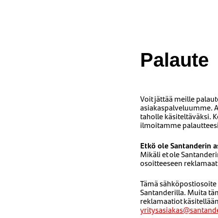
Palaute
Voit jättää meille palau
asiakaspalveluumme. Asi
taholle käsiteltäväksi.
ilmoitamme palautteesi 
Etkö ole Santanderin a
Mikäli et ole Santanderi
osoitteeseen reklamaa
Tämä sähköpostiosoite on
Santanderilla. Muita tä
reklamaatiot käsitellää
yritysasiakas@santand