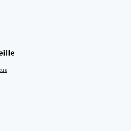
ille
tus