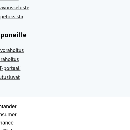
tavuusseloste
 petoksista
paneille
vorahoitus
rahoitus
-portaali
utusluvat
ntander
nsumer
inance