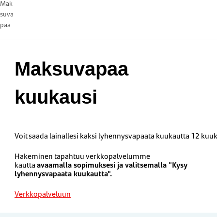
Mak
suva
paa
Maksuvapaa
kuukausi
Voit
saada
lainallesi
kaksi
lyhennysvapaata
kuukautta
12
kuu
Hakeminen tapahtuu verkkopalvelumme
kautta
avaamalla sopimuksesi ja valitsemalla "Kysy
lyhennysvapaata kuukautta".
Verkkopalveluun