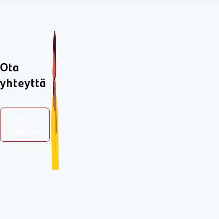
Ota
yhteyttä
Kysy
chatissa