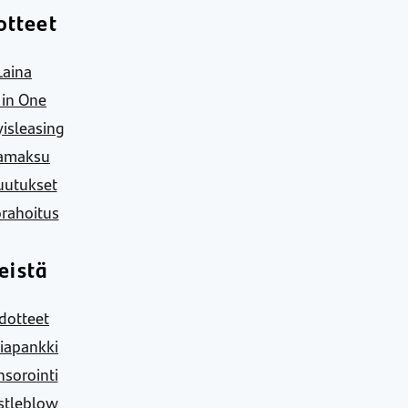
otteet
Laina
l in One
yisleasing
amaksu
uutukset
rahoitus
eistä
dotteet
iapankki
sorointi
stleblow