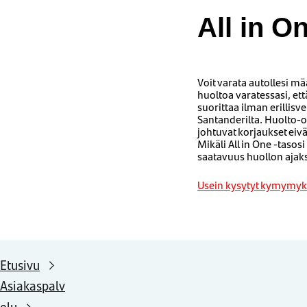
All in O
Voit varata autollesi m
huoltoa varatessasi, ett
suorittaa ilman erillis
Santanderilta. Huolto-o
johtuvat korjaukset eivät
Mikäli All in One -tasos
saatavuus huollon ajak
Usein kysytyt kymymyk
Etusivu
Asiakaspalv
elu