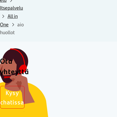
Itsepalvelu
All in
One
aio
huollot
Ota
yhteyttä
Kysy
chatissa