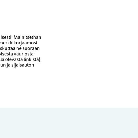
isesti. Mainitsethan
3, merkkikorjaamosi
laskuttaa ne suoraan
isesta vauriosta
la olevasta linkistä).
un ja sijaisauton