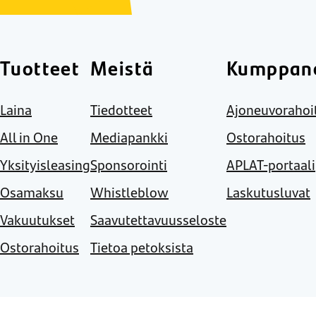
Tuotteet
Meistä
Kumppane
Laina
Tiedotteet
Ajoneuvorahoi
All in One
Mediapankki
Ostorahoitus
Yksityisleasing
Sponsorointi
APLAT-portaali
Osamaksu
Whistleblow
Laskutusluvat
Vakuutukset
Saavutettavuusseloste
Ostorahoitus
Tietoa petoksista