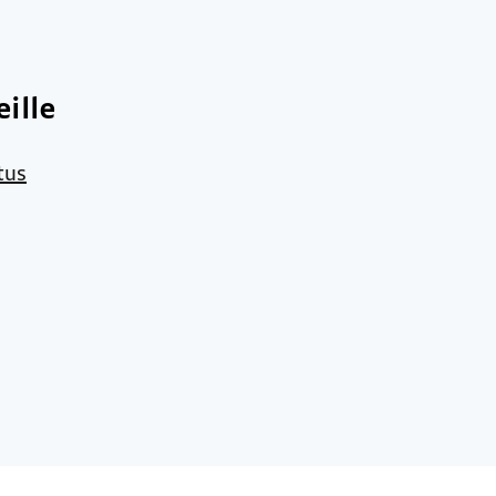
ille
tus