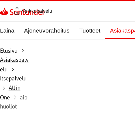
Siirry sivulle
Verkkopalvelu
Laina
Ajoneuvorahoitus
Tuotteet
Asiakasp
Etusivu
Asiakaspalv
elu
Itsepalvelu
All in
One
aio
huollot