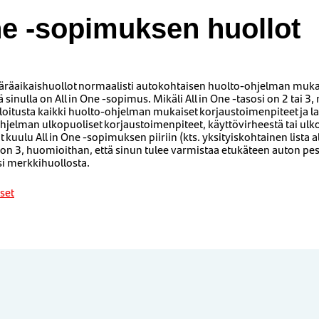
ne -sopimuksen huollot
ääräaikaishuollot normaalisti autokohtaisen huolto-ohjelman muka
ä sinulla on All in One -sopimus. Mikäli All in One -tasosi on 2 tai 
veloitusta kaikki huolto-ohjelman mukaiset korjaustoimenpiteet ja 
hjelman ulkopuoliset korjaustoimenpiteet, käyttövirheestä tai ulko
 kuulu All in One -sopimuksen piiriin (kts. yksityiskohtainen lista al
i on 3, huomioithan, että sinun tulee varmistaa etukäteen auton pes
si merkkihuollosta.
set