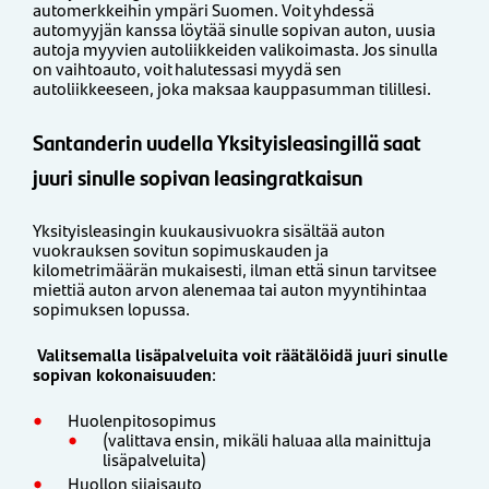
automerkkeihin ympäri Suomen. Voit yhdessä
automyyjän kanssa löytää sinulle sopivan auton, uusia
autoja myyvien autoliikkeiden valikoimasta. Jos sinulla
on vaihtoauto, voit halutessasi myydä sen
autoliikkeeseen, joka maksaa kauppasumman tilillesi.
Santanderin uudella Yksityisleasingillä saat
juuri sinulle sopivan leasingratkaisun
Yksityisleasingin kuukausivuokra sisältää auton
vuokrauksen sovitun sopimuskauden ja
kilometrimäärän mukaisesti, ilman että sinun tarvitsee
miettiä auton arvon alenemaa tai auton myyntihintaa
sopimuksen lopussa.
Valitsemalla lisäpalveluita voit räätälöidä juuri sinulle
sopivan kokonaisuuden
:
Huolenpitosopimus
(valittava ensin, mikäli haluaa alla mainittuja
lisäpalveluita)
Huollon sijaisauto