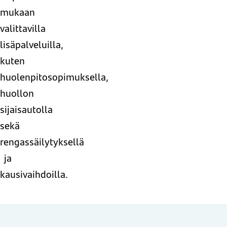
mukaan
valittavilla
lisäpalveluilla,
kuten
huolenpitosopimuksella,
huollon
sijaisautolla
sekä
rengassäilytyksellä
ja
kausivaihdoilla.