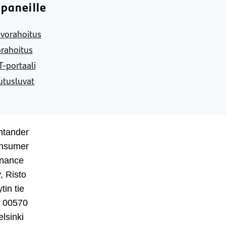
paneille
vorahoitus
rahoitus
-portaali
utusluvat
ntander
nsumer
inance
, Risto
tin tie
, 00570
lsinki