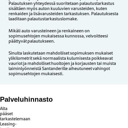
Palautuksen yhteydessä suoritetaan palautustarkastus
sisältäen myös auton kuuluvien varusteiden, kuten
renkaiden ja lisävarusteiden tarkastuksen. Palautuksesta
laaditaan palautustarkastuslomake.
Mikäli auto varusteineen ja renkaineen on
sopimusehtojen mukaisessa kunnossa, velvoitteesi
päättyvät palautukseen.
Sinulta laskutetaan mahdolliset sopimuksen mukaiset
ylikilometrit sekä normaalista kulumisesta poikkeavat
vauriot ja mahdolliset huoltojen ja korjausten tai muista
laiminlyönneistä Santanderille aiheutuneet vahingot
sopimusehtojen mukaisesti.
Palveluhinnasto
Alta
pääset
tarkastelemaan
Leasing-