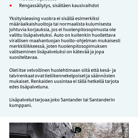
Rengassäilytys, sisältäen kausivaihdot
Yksityisleasing vuokra ei sisällä esimerkiksi
määräaikaishuoltoja tai normaalista kulumisesta
johtuvia korjauksia, jos ei huolenpitosopimusta ole
valittu lisäpalveluksi. Auto on kuitenkin huollettava
virallisen maahantuojan huolto-ohjelman mukaisesti
merkkiliikkeessä, joten huolenpitosopimuksen
valitseminen lisäpalveluksi on kätevää ja jopa
suositeltavaa.
Olet itse velvollinen huolehtimaan siitä että kesä- ja
talvirenkaat ovat tieliikennekelpoiset ja säännösten
mukaiset. Renkaiden uusintaa ei tällä hetkellä tarjota
edes lisäpalveluna.
Lisäpalvelut tarjoaa joko Santander tai Santanderin
kumppani.