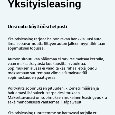
Yksityisleasing
Uusi auto käyttöösi helposti
Yksityisleasing tarjoaa helpon tavan hankkia uusi auto,
ilman epävarmuutta liittyen auton jälleenmyyntihintaan
sopimuksen lopussa.
Autoon sitoutuvaa pääomaa ei tarvitse maksaa kerralla,
vaan maksat käytöstä kuukausittain vuokraa.
Sopimuksen alussa ei vaadita käsirahaa, etkä joudu
maksamaan suurempaa viimeistä maksuerää
sopimuskauden päättyessä.
Voit valita sopimuksen pituuden, kilometrimäärän ja
haluamasi lisäpalvelut tarpeidesi mukaan.
Maksettavanasi on sopimuksen mukainen leasingvuokra
sekä mahdollisesti valitsemasi lisäpalvelut.
Yksityisleasing tuotteemme on kattavasti tarjolla eri