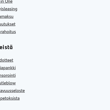
l in One
yisleasing
amaksu
uutukset
rahoitus
eistä
dotteet
iapankki
sorointi
stleblow
tavuusseloste
 petoksista