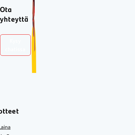
Ota
yhteyttä
Kysy
chatissa
otteet
Laina