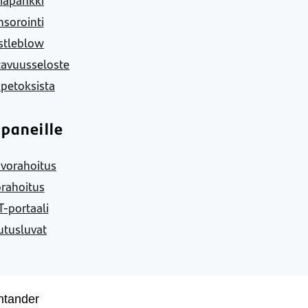
sorointi
stleblow
tavuusseloste
 petoksista
paneille
vorahoitus
rahoitus
-portaali
utusluvat
ntander