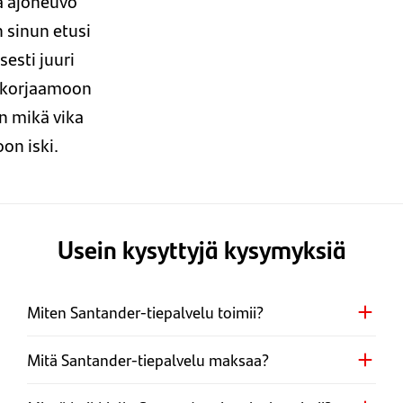
a ajoneuvo
 sinun etusi
esti juuri
 korjaamoon
n mikä vika
on iski.
Usein kysyttyjä kysymyksiä
Miten Santander-tiepalvelu toimii?
Mitä Santander-tiepalvelu maksaa?