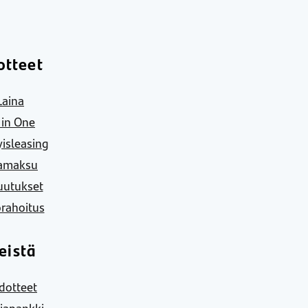
otteet
Laina
l in One
yisleasing
amaksu
uutukset
rahoitus
eistä
dotteet
iapankki