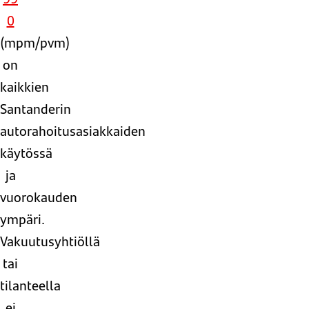
0
(mpm/pvm)
on
kaikkien
Santanderin
autorahoitusasiakkaiden
käytössä
ja
vuorokauden
ympäri.
Vakuutusyhtiöllä
tai
tilanteella
ei