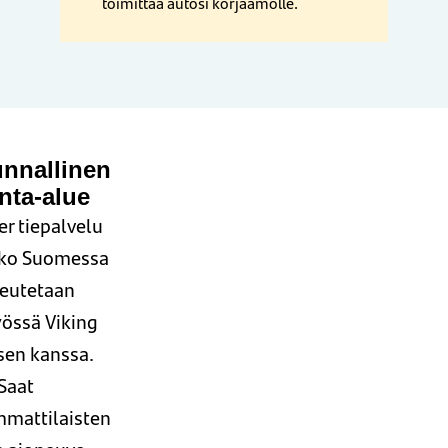
toimittaa autosi korjaamolle.
unnallinen
nta-alue
r tiepalvelu
oko Suomessa
teutetaan
yössä Viking
sen kanssa.
Saat
mattilaisten