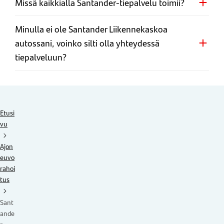
Missä kaikkialla Santander-tiepalvelu toimii?
Minulla ei ole Santander Liikennekaskoa
autossani, voinko silti olla yhteydessä
tiepalveluun?
Etusi
vu
Ajon
euvo
rahoi
tus
Sant
ande