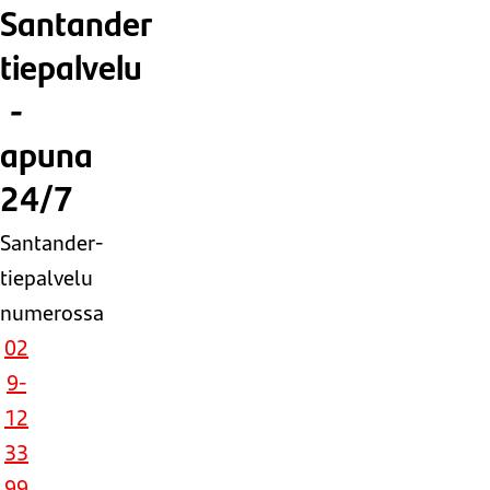
Santander
tiepalvelu
-
apuna
24/7
Santander-
tiepalvelu
numerossa
02
9-
12
33
99