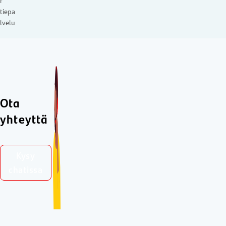
r
tiepa
lvelu
Ota
yhteyttä
Kysy
chatissa