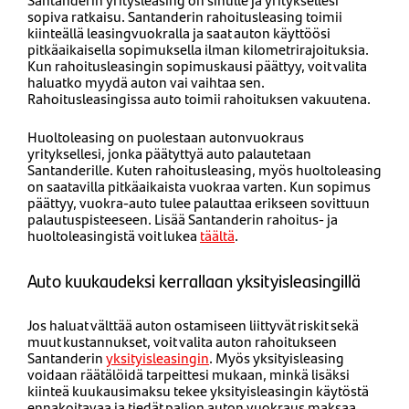
sopiva ratkaisu. Santanderin rahoitusleasing toimii
kiinteällä leasingvuokralla ja saat auton käyttöösi
pitkäaikaisella sopimuksella ilman kilometrirajoituksia.
Kun rahoitusleasingin sopimuskausi päättyy, voit valita
haluatko myydä auton vai vaihtaa sen.
Rahoitusleasingissa auto toimii rahoituksen vakuutena.
Huoltoleasing on puolestaan autonvuokraus
yrityksellesi, jonka päätyttyä auto palautetaan
Santanderille. Kuten rahoitusleasing, myös huoltoleasing
on saatavilla pitkäaikaista vuokraa varten. Kun sopimus
päättyy, vuokra-auto tulee palauttaa erikseen sovittuun
palautuspisteeseen. Lisää Santanderin rahoitus- ja
huoltoleasingistä voit lukea
täältä
.
Auto kuukaudeksi kerrallaan yksityisleasingillä
Jos haluat välttää auton ostamiseen liittyvät riskit sekä
muut kustannukset, voit valita auton rahoitukseen
Santanderin
yksityisleasingin
. Myös yksityisleasing
voidaan räätälöidä tarpeittesi mukaan, minkä lisäksi
kiinteä kuukausimaksu tekee yksityisleasingin käytöstä
ennakoitavaa ja tiedät paljon auton vuokraus maksaa