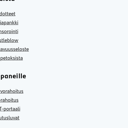
dotteet
iapankki
sorointi
stleblow
tavuusseloste
 petoksista
paneille
vorahoitus
rahoitus
-portaali
utusluvat