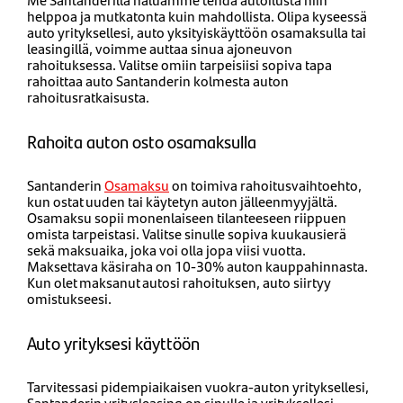
helppoa ja mutkatonta kuin mahdollista. Olipa kyseessä
auto yrityksellesi, auto yksityiskäyttöön osamaksulla tai
leasingillä, voimme auttaa sinua ajoneuvon
rahoituksessa. Valitse omiin tarpeisiisi sopiva tapa
rahoittaa auto Santanderin kolmesta auton
rahoitusratkaisusta.
Rahoita auton osto osamaksulla
Santanderin
Osamaksu
on toimiva rahoitusvaihtoehto,
kun ostat uuden tai käytetyn auton jälleenmyyjältä.
Osamaksu sopii monenlaiseen tilanteeseen riippuen
omista tarpeistasi. Valitse sinulle sopiva kuukausierä
sekä maksuaika, joka voi olla jopa viisi vuotta.
Maksettava käsiraha on 10-30% auton kauppahinnasta.
Kun olet maksanut autosi rahoituksen, auto siirtyy
omistukseesi.
Auto yrityksesi käyttöön
Tarvitessasi pidempiaikaisen vuokra-auton yrityksellesi,
Santanderin yritysleasing on sinulle ja yrityksellesi