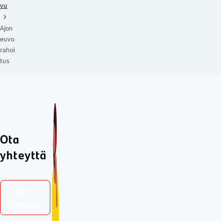
vu
Ajon
euvo
rahoi
tus
Ota
yhteyttä
Kysy
chatissa