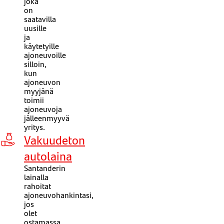
joka
on
saatavilla
uusille
ja
käytetyille
ajoneuvoille
silloin,
kun
ajoneuvon
myyjänä
toimii
ajoneuvoja
jälleenmyyvä
yritys.
Vakuudeton
autolaina
Santanderin
lainalla
rahoitat
ajoneuvohankintasi,
jos
olet
ostamassa