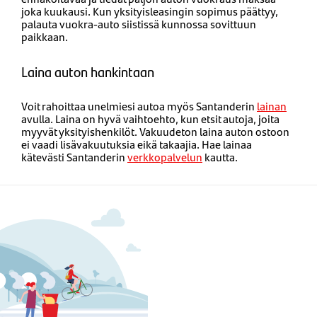
joka kuukausi. Kun yksityisleasingin sopimus päättyy,
palauta vuokra-auto siistissä kunnossa sovittuun
paikkaan.
Laina auton hankintaan
Voit rahoittaa unelmiesi autoa myös Santanderin
lainan
avulla. Laina on hyvä vaihtoehto, kun etsit autoja, joita
myyvät yksityishenkilöt. Vakuudeton laina auton ostoon
ei vaadi lisävakuutuksia eikä takaajia. Hae lainaa
kätevästi Santanderin
verkkopalvelun
kautta.