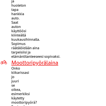
ja
huoleton
tapa
hankkia
auto.
Saat
auton
käyttöösi
kiinteällä
kuukausihinnalla.
Sopimus
räätälöidään
aina
tarpeisii
si
ja
elämäntilanteesee
si
sopivaksi.
Moottoripyörälaina
Onko
kiikarissasi
jo
juuri
se
oikea,
esimerkiksi
käytetty
moottoripyörä?