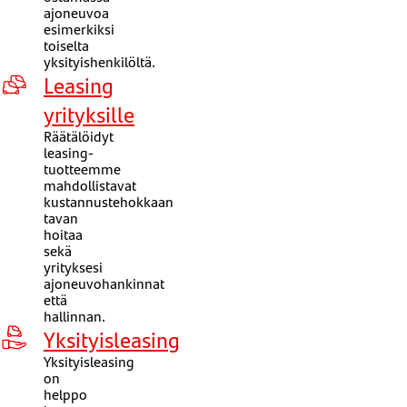
ajoneuvoa
esimerkiksi
toiselta
yksityishenkilöltä.
Leasing
yrityksille
Räätälöidyt
leasing-
tuotteemme
mahdollistavat
kustannustehokkaan
tavan
hoitaa
sekä
yrityksesi
ajoneuvohankinnat
että
hallinnan.
Yksityisleasing
Yksityisleasing
on
helppo