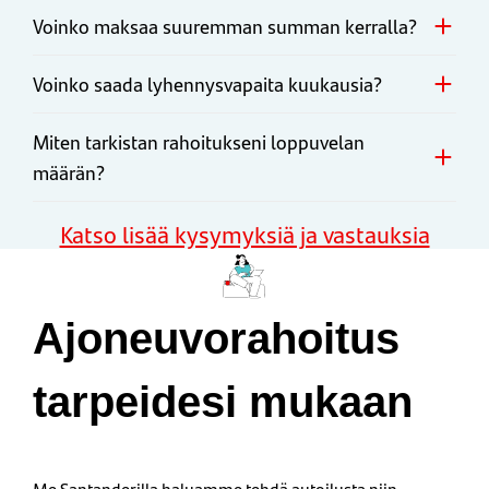
Voinko maksaa suuremman summan kerralla?
Voinko saada lyhennysvapaita kuukausia?
Miten tarkistan rahoitukseni loppuvelan
määrän?
Katso lisää kysymyksiä ja vastauksia
Ajoneuvorahoitus
tarpeidesi mukaan
Me Santanderilla haluamme tehdä autoilusta niin