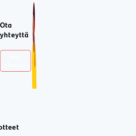
Ota
yhteyttä
Kysy
chatissa
otteet