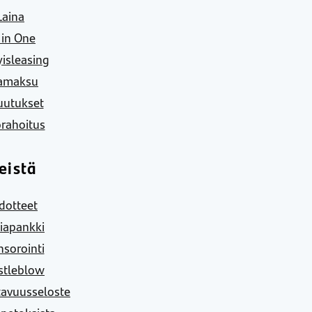
Laina
l in One
yisleasing
amaksu
uutukset
rahoitus
eistä
dotteet
iapankki
sorointi
stleblow
tavuusseloste