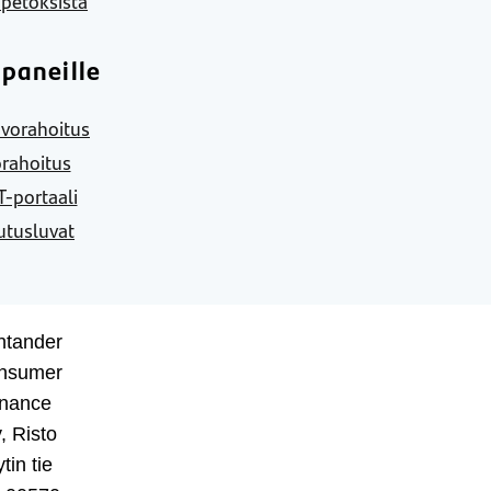
 petoksista
paneille
vorahoitus
rahoitus
-portaali
utusluvat
ntander
nsumer
inance
, Risto
tin tie