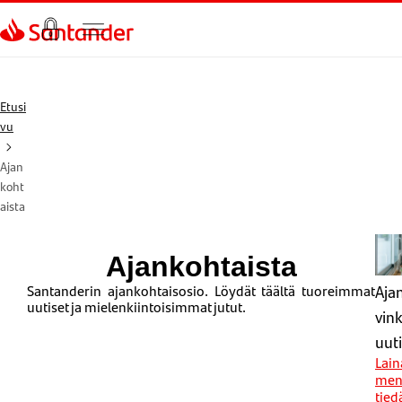
Siirry sivulle
Etusi
vu
Ajan
koht
aista
Ajankohtaista
Santanderin ajankohtaisosio. Löydät täältä tuoreimmat
Aja
uutiset ja mielenkiintoisimmat jutut.
vink
uuti
Lain
meno
tied