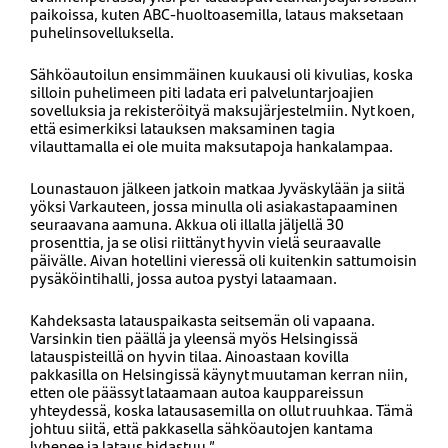
paikoissa, kuten ABC-huoltoasemilla, lataus maksetaan
puhelinsovelluksella.
Sähköautoilun ensimmäinen kuukausi oli kivulias, koska
silloin puhelimeen piti ladata eri palveluntarjoajien
sovelluksia ja rekisteröityä maksujärjestelmiin. Nyt koen,
että esimerkiksi latauksen maksaminen tagia
vilauttamalla ei ole muita maksutapoja hankalampaa.
Lounastauon jälkeen jatkoin matkaa Jyväskylään ja siitä
yöksi Varkauteen, jossa minulla oli asiakastapaaminen
seuraavana aamuna. Akkua oli illalla jäljellä 30
prosenttia, ja se olisi riittänyt hyvin vielä seuraavalle
päivälle. Aivan hotellini vieressä oli kuitenkin sattumoisin
pysäköintihalli, jossa autoa pystyi lataamaan.
Kahdeksasta latauspaikasta seitsemän oli vapaana.
Varsinkin tien päällä ja yleensä myös Helsingissä
latauspisteillä on hyvin tilaa. Ainoastaan kovilla
pakkasilla on Helsingissä käynyt muutaman kerran niin,
etten ole päässyt lataamaan autoa kauppareissun
yhteydessä, koska latausasemilla on ollut ruuhkaa. Tämä
johtuu siitä, että pakkasella sähköautojen kantama
lyhenee ja lataus hidastuu.”