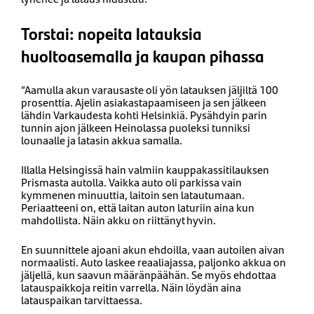
Torstai: nopeita latauksia
huoltoasemalla ja kaupan pihassa
”Aamulla akun varausaste oli yön latauksen jäljiltä 100
prosenttia. Ajelin asiakastapaamiseen ja sen jälkeen
lähdin Varkaudesta kohti Helsinkiä. Pysähdyin parin
tunnin ajon jälkeen Heinolassa puoleksi tunniksi
lounaalle ja latasin akkua samalla.
Illalla Helsingissä hain valmiin kauppakassitilauksen
Prismasta autolla. Vaikka auto oli parkissa vain
kymmenen minuuttia, laitoin sen latautumaan.
Periaatteeni on, että laitan auton laturiin aina kun
mahdollista. Näin akku on riittänyt hyvin.
En suunnittele ajoani akun ehdoilla, vaan autoilen aivan
normaalisti. Auto laskee reaaliajassa, paljonko akkua on
jäljellä, kun saavun määränpäähän. Se myös ehdottaa
latauspaikkoja reitin varrella. Näin löydän aina
latauspaikan tarvittaessa.