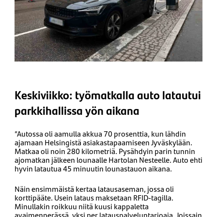
Keskiviikko: työmatkalla auto latautui
parkkihallissa yön aikana
”Autossa oli aamulla akkua 70 prosenttia, kun lähdin
ajamaan Helsingistä asiakastapaamiseen Jyväskylään.
Matkaa oli noin 280 kilometriä. Pysähdyin parin tunnin
ajomatkan jälkeen lounaalle Hartolan Nesteelle. Auto ehti
hyvin latautua 45 minuutin lounastauon aikana.
Näin ensimmäistä kertaa latausaseman, jossa oli
korttipääte. Usein lataus maksetaan RFID-tagilla.
Minullakin roikkuu niitä kuusi kappaletta
avaimenperässä, yksi per latauspalveluntarjoaja. Joissain