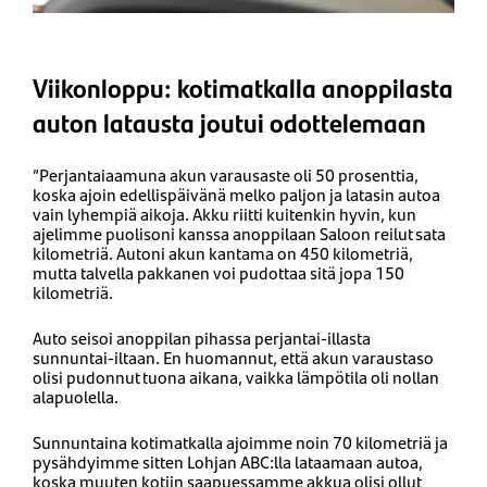
Viikonloppu: kotimatkalla anoppilasta
auton latausta joutui odottelemaan
”Perjantaiaamuna akun varausaste oli 50 prosenttia,
koska ajoin edellispäivänä melko paljon ja latasin autoa
vain lyhempiä aikoja. Akku riitti kuitenkin hyvin, kun
ajelimme puolisoni kanssa anoppilaan Saloon reilut sata
kilometriä. Autoni akun kantama on 450 kilometriä,
mutta talvella pakkanen voi pudottaa sitä jopa 150
kilometriä.
Auto seisoi anoppilan pihassa perjantai-illasta
sunnuntai-iltaan. En huomannut, että akun varaustaso
olisi pudonnut tuona aikana, vaikka lämpötila oli nollan
alapuolella.
Sunnuntaina kotimatkalla ajoimme noin 70 kilometriä ja
pysähdyimme sitten Lohjan ABC:lla lataamaan autoa,
koska muuten kotiin saapuessamme akkua olisi ollut