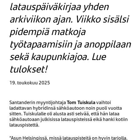
latauspäiväkirjaa yhden
arkiviikon ajan. Viikko sisälsi
pidempiä matkoja
työtapaamisiin ja anoppilaan
sekä kaupunkiajoa. Lue
tulokset!
19. toukokuu 2025
Santanderin myyntijohtaja
Tom Tuiskula
vaihtoi
ladattavan hybridinsä sähköautoon noin puoli vuotta
sitten. Tuiskulalle oli alusta asti selvää, että hän lataa
sähköautoaan julkisissa latauspisteissä eikä hanki kotiin
latauspistettä.
”Asun Helsingissä, missä latauspisteitä on hyvin tarjolla.