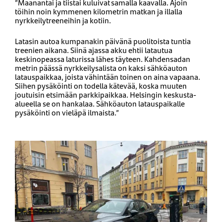
”Maanantai ja tiistai kuluivat samalla kaavalla. Ajoin
töihin noin kymmenen kilometrin matkan ja illalla
nyrkkeilytreeneihin ja kotiin.
Latasin autoa kumpanakin päivänä puolitoista tuntia
treenien aikana. Siinä ajassa akku ehtii latautua
keskinopeassa laturissa lähes täyteen. Kahdensadan
metrin päässä nyrkkeilysalista on kaksi sähköauton
latauspaikkaa, joista vähintään toinen on aina vapaana.
Siihen pysäköinti on todella kätevää, koska muuten
joutuisin etsimään parkkipaikkaa. Helsingin keskusta-
alueella se on hankalaa. Sähköauton latauspaikalle
pysäköinti on vieläpä ilmaista.”