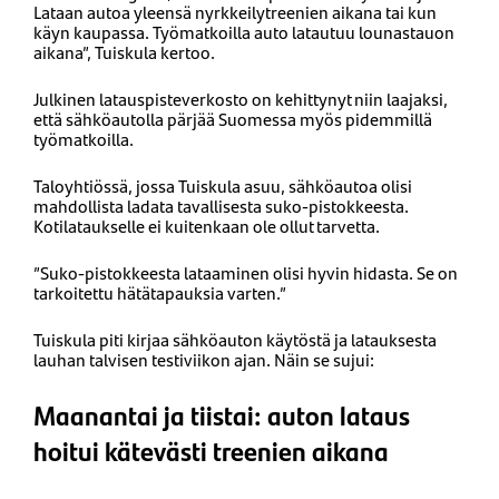
Lataan autoa yleensä nyrkkeilytreenien aikana tai kun
käyn kaupassa. Työmatkoilla auto latautuu lounastauon
aikana”, Tuiskula kertoo.
Julkinen latauspisteverkosto on kehittynyt niin laajaksi,
että sähköautolla pärjää Suomessa myös pidemmillä
työmatkoilla.
Taloyhtiössä, jossa Tuiskula asuu, sähköautoa olisi
mahdollista ladata tavallisesta suko-pistokkeesta.
Kotilataukselle ei kuitenkaan ole ollut tarvetta.
”Suko-pistokkeesta lataaminen olisi hyvin hidasta. Se on
tarkoitettu hätätapauksia varten.”
Tuiskula piti kirjaa sähköauton käytöstä ja latauksesta
lauhan talvisen testiviikon ajan. Näin se sujui:
Maanantai ja tiistai: auton lataus
hoitui kätevästi treenien aikana