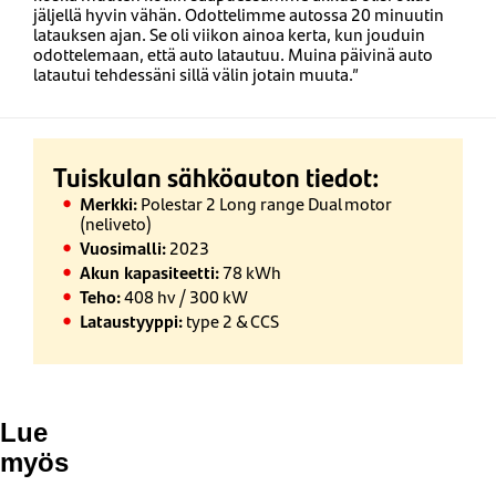
jäljellä hyvin vähän. Odottelimme autossa 20 minuutin
latauksen ajan. Se oli viikon ainoa kerta, kun jouduin
odottelemaan, että auto latautuu. Muina päivinä auto
latautui tehdessäni sillä välin jotain muuta.”
Tuiskulan sähköauton tiedot:
Merkki:
Polestar 2 Long range Dual motor
(neliveto)
Vuosimalli:
2023
Akun kapasiteetti:
78 kWh
Teho:
408 hv / 300 kW
Lataustyyppi:
type 2 & CCS
Lue
myös