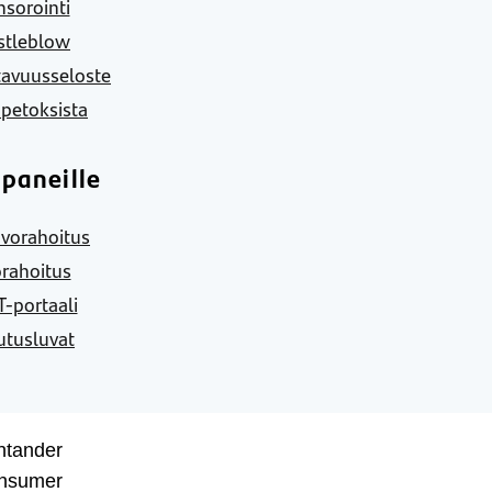
sorointi
stleblow
tavuusseloste
 petoksista
paneille
vorahoitus
rahoitus
-portaali
utusluvat
ntander
nsumer