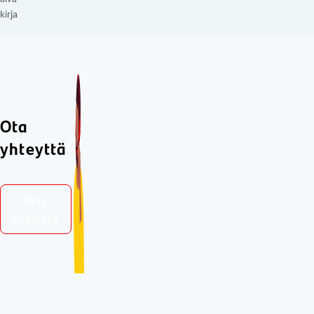
kirja
Ota
yhteyttä
Kysy
chatissa