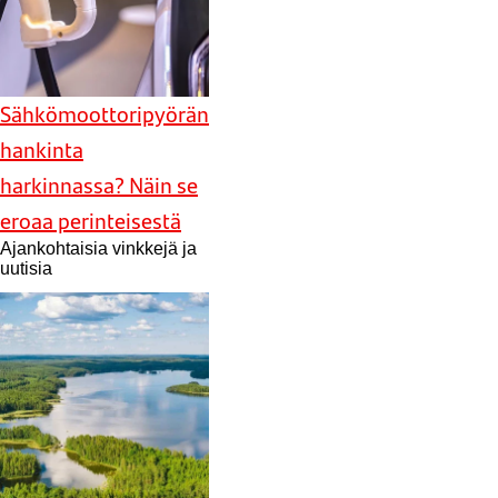
Sähkömoottoripyörän
hankinta
harkinnassa? Näin se
eroaa perinteisestä
Ajankohtaisia vinkkejä ja
uutisia