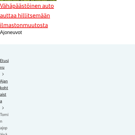
Vähäpäästöinen auto
auttaa hillitsemään
ilmastonmuutosta
Ajoneuvot
Etusi
vu
Ajan
koht
aist
a
Tomi
n
ajop
äivä