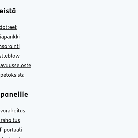
eistä
dotteet
iapankki
sorointi
stleblow
tavuusseloste
 petoksista
paneille
vorahoitus
rahoitus
-portaali