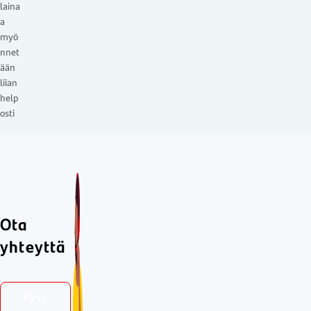
laina
a
myö
nnet
ään
liian
help
osti
Ota
yhteyttä
Kysy