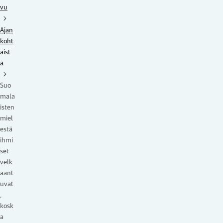
vu
Ajan
koht
aist
a
Suo
mala
isten
miel
estä
ihmi
set
velk
aant
uvat
,
kosk
a