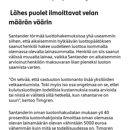
Lähes puolet ilmoittavat velan
määrän väärin
Santander törmää luottohakemuksissa yhä useammin
siihen, että aikaisemmin hylkäävän luottopäätöksen
saanut henkilö hakee uudelleen luottoa isommalla
olemassa olevalla lainasummalla. Henkilö on siis saanut
välissä muualta lainaa, vaikka Santander on aikaisemmin
arvioinut henkilön maksuvaran liian pieneksi luoton
saamista varten.
"On selvää, että vastuuton luotonanto lisää yksilöiden
velkaantumista. Toki myös iso osa ongelmaa on se, ettei
kulutusluottojen todellisia kustannuksia osata arvioida
tai niistä ei välitetä sillä hetkellä, kun rahantarve on
suuri", kertoo Timgren.
Santanderin oman luotonhakudatan mukaan yli 40
prosenttia luotonhakijoista ilmoittaa oman olemassa
olevan lainamäärän olevan vähintään 5000 euroa
vähemmän kuin mitä se todellisuudessa on. Timgren