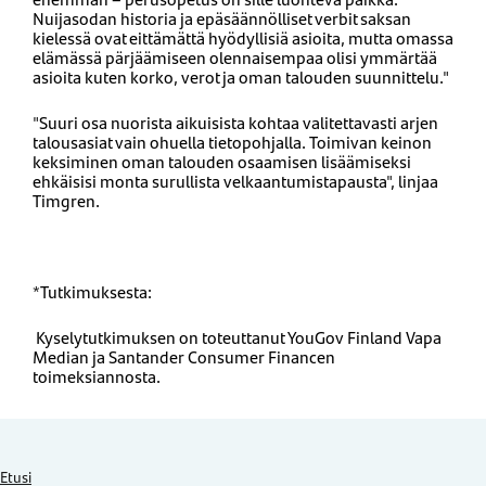
Nuijasodan historia ja epäsäännölliset verbit saksan
kielessä ovat eittämättä hyödyllisiä asioita, mutta omassa
elämässä pärjäämiseen olennaisempaa olisi ymmärtää
asioita kuten korko, verot ja oman talouden suunnittelu."
"Suuri osa nuorista aikuisista kohtaa valitettavasti arjen
talousasiat vain ohuella tietopohjalla. Toimivan keinon
keksiminen oman talouden osaamisen lisäämiseksi
ehkäisisi monta surullista velkaantumistapausta", linjaa
Timgren.
*Tutkimuksesta:
Kyselytutkimuksen on toteuttanut YouGov Finland Vapa
Median ja Santander Consumer Financen
toimeksiannosta.
Etusi