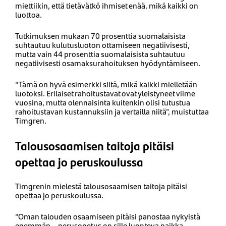
miettiikin, että tietävätkö ihmiset enää, mikä kaikki on
luottoa.
Tutkimuksen mukaan 70 prosenttia suomalaisista
suhtautuu kulutusluoton ottamiseen negatiivisesti,
mutta vain 44 prosenttia suomalaisista suhtautuu
negatiivisesti osamaksurahoituksen hyödyntämiseen.
"Tämä on hyvä esimerkki siitä, mikä kaikki mielletään
luotoksi. Erilaiset rahoitustavat ovat yleistyneet viime
vuosina, mutta olennaisinta kuitenkin olisi tutustua
rahoitustavan kustannuksiin ja vertailla niitä", muistuttaa
Timgren.
Talousosaamisen taitoja pitäisi
opettaa jo peruskoulussa
Timgrenin mielestä talousosaamisen taitoja pitäisi
opettaa jo peruskoulussa.
"Oman talouden osaamiseen pitäisi panostaa nykyistä
enemmän – perusopetus on sille luonteva paikka.