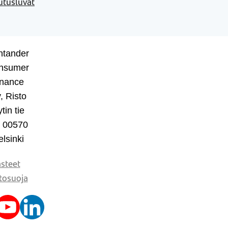
utusluvat
ntander
nsumer
inance
, Risto
tin tie
, 00570
lsinki
steet
tosuoja