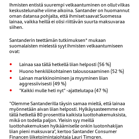
Ihmisten entistä suurempi velkaantuminen on ollut vilkas
keskustelunaihe viime aikoina. Santander on huomannut
oman datansa pohjalta, että ihmiset saavat Suomessa
lainaa, vaikka heillä ei olisi riittävän suurta maksuvaraa
siihen.
Santanderin teettämän tutkimuksen* mukaan
suomalaisten mielestä syyt ihmisten velkaantumiseen
ovat:
Lainaa saa tällä hetkellä liian helposti (56 %)
Huono henkilökohtainen talousosaaminen (52 %)
Lainan markkinoiminen ja myyminen liian
aggressiivisesti (49 %)
"Kaikki mulle heti nyt" -ajattelutapa (47 %)
"Olemme Santanderilla täysin samaa mieltä, että lainaa
myönnetään aivan liian helposti. Hylkäysasteemme on
tällä hetkellä 80 prosenttia kaikista luottohakemuksista,
mikä on todella paljon. Yleisin syy meillä
luottohakemuksen hylkäämiselle onkin luotonhakijan
liian pieni maksuvara", kertoo Santander Consumer
Financen liiketoimintajohtaja Lauri Timgren.