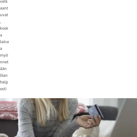
velk
aant
uvat
,
kosk
a
laina
a
myö
nnet
ään
liian
help
osti