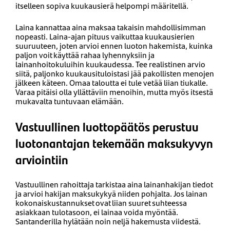
itselleen sopiva kuukausierä helpompi määritellä.
Laina kannattaa aina maksaa takaisin mahdollisimman
nopeasti. Laina-ajan pituus vaikuttaa kuukausierien
suuruuteen, joten arvioi ennen luoton hakemista, kuinka
paljon voit käyttää rahaa lyhennyksiin ja
lainanhoitokuluihin kuukaudessa. Tee realistinen arvio
siitä, paljonko kuukausituloistasi jää pakollisten menojen
jälkeen käteen. Omaa taloutta ei tule vetää liian tiukalle.
Varaa pitäisi olla yllättäviin menoihin, mutta myös itsestä
mukavalta tuntuvaan elämään.
Vastuullinen luottopäätös perustuu
luotonantajan tekemään maksukyvyn
arviointiin
Vastuullinen rahoittaja tarkistaa aina lainanhakijan tiedot
ja arvioi hakijan maksukykyä niiden pohjalta.
Jos lainan
kokonaiskustannukset ovat liian suuret suhteessa
asiakkaan tulotasoon, ei lainaa voida myöntää.
Santanderilla hylätään noin neljä hakemusta viidestä.