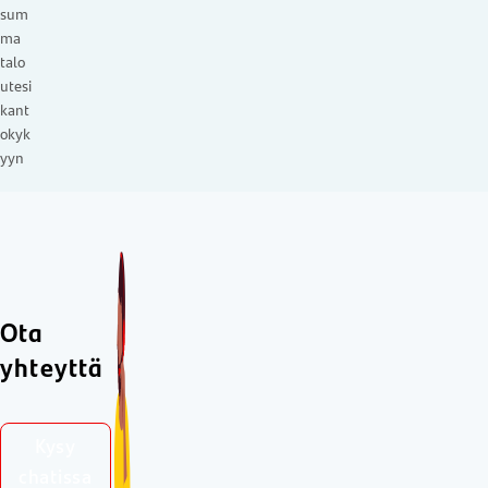
sum
ma
talo
utesi
kant
okyk
yyn
Ota
yhteyttä
Kysy
chatissa