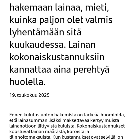
hakemaan lainaa, mieti,
kuinka paljon olet valmis
lyhentämään sitä
kuukaudessa. Lainan
kokonaiskustannuksiin
kannattaa aina perehtyä
huolella.
19. toukokuu 2025
Ennen kulutusluoton hakemista on tärkeää huomioida,
että lainasumman lisäksi maksettavaa kertyy muista
lainanottoon liittyvistä kuluista. Kokonaiskustannukset
koostuvat lainan määrästä, koroista ja
tilinhoitomaksuista. Kun kustannukset ovat selvillä, on