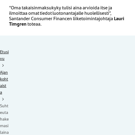
“Oma takaisinmaksukyky tulisi aina arvioida itse ja
ilmoittaa omat tiedot luotonantajalle huolellisesti”,
Santander Consumer Financen liiketoimintajohtaja
Lauri
Timgren
toteaa.
Etusi
vu
Ajan
koht
aist
a
Suht
euta
hake
masi
laina