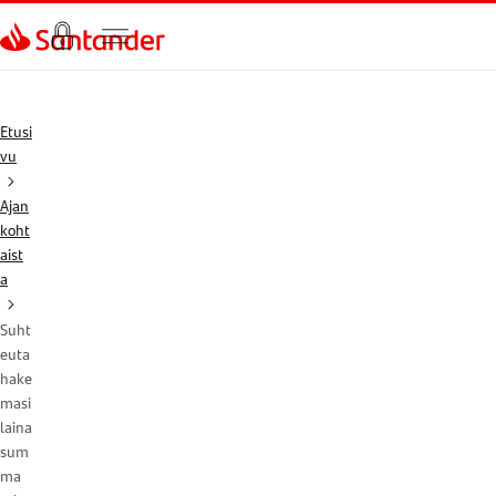
Siirry sivulle
Etusi
vu
Ajan
koht
aist
a
Suht
euta
hake
masi
laina
sum
ma