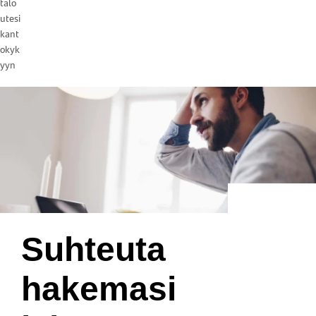
talo
utesi
kant
okyk
yyn
Suhteuta
hakemasi