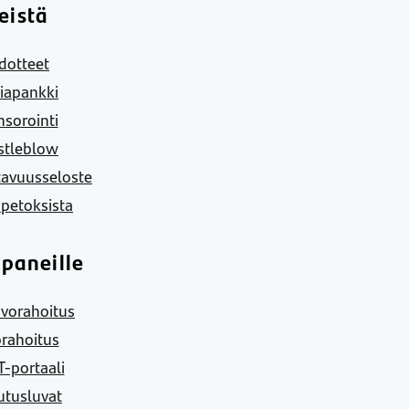
eistä
dotteet
iapankki
sorointi
stleblow
tavuusseloste
 petoksista
paneille
vorahoitus
rahoitus
-portaali
utusluvat