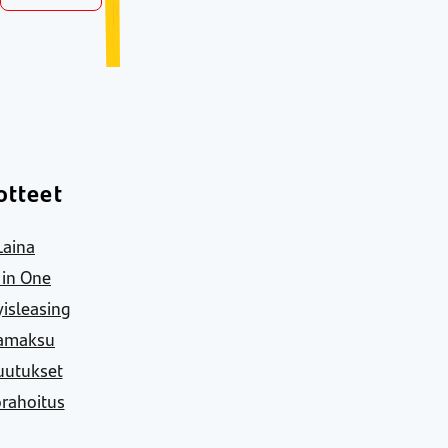
otteet
Laina
l in One
yisleasing
amaksu
uutukset
rahoitus