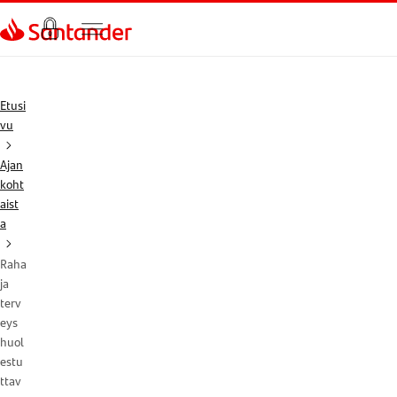
Siirry sivulle
Etusi
vu
Ajan
koht
aist
a
Raha
ja
terv
eys
huol
estu
ttav