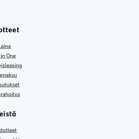
otteet
Laina
l in One
yisleasing
amaksu
uutukset
rahoitus
eistä
dotteet