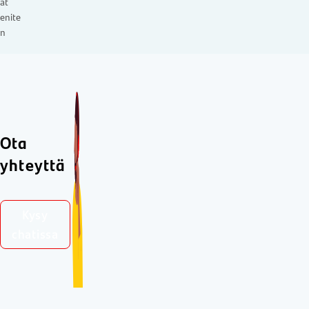
at
enite
n
Ota
yhteyttä
Kysy
chatissa