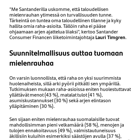
"Me Santanderilla uskomme, että taloudellisen
mielenrauhan ytimessä on turvallisuuden tunne.
Tärkeintä on tuntea oma taloudellinen tilanne ja kyky
hallita omia raha-asioita. Tällöin raha ei pääse
ohjaamaan arjen ajattelua liiaksi", kertoo Santander
Consumer Financen liiketoimintajohtaja
Lauri Timgren
.
Suunnitelmallisuus auttaa tuomaan
mielenrauhaa
On varsin luonnollista, että raha on yksi suurimmista
huolenaiheista, sillä arki pyörii pitkälti sen ympärillä.
Tutkimuksen mukaan raha-asioissa eniten huolestuttavat
yllättävät menot (43 %), matalat tulot (41 %),
asumiskustannukset (30 %) sekä arjen elintason
ylläpitäminen (30 %).
Sen sijaan eniten mielenrauhaa suomalaisille tuovat
mahdollisimman pieni velkamäärä (58 %), menojen ja
tulojen ennakoitavuus (49 %), valmistautuneisuus
äkillisiin kuluihin esimerkiksi säästöjen avulla (37 %),