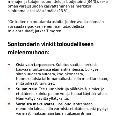
menojen ja tulojen suunnittelu ja budjetointi (34 %), sekä
oman varallisuuden kasvattaminen esimerkiksi
sijoittamalla tai säästämällä (29 %).
"On kuitenkin muutamia asioita, joiden avulla elämään
voi saada ripauksen enemmän taloudellista
mielenrauhaa"​, jatkaa Timgren.
Santanderin vinkit taloudelliseen
mielenrauhaan:
Osta vain tarpeeseen
. Kulutus saattaa herkästi
kasvaa muuttuvissa elämäntilanteissa. Oli kyse
sitten uudesta autosta, kodinkoneesta,
huonekaluista tai lomamatkasta, niin mieti tarkkaan,
mitä oikeasti tarvitset.
Suunnittele
. Tee suunniteltuja päätöksiä ja mieti jo
etukäteen, kuinka paljon voit ja haluat käyttää rahaa.
Näin vältyt ikäviltä yllätyksiltä.
Varmista maksuvarasi
. Jos joudut ottamaan
menoihin lainaa, niin varmista etukäteen, että pystyt
varmasti maksamaan lainan takaisin ilman