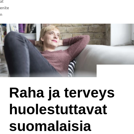
at
enite
n
Raha ja terveys
huolestuttavat
suomalaisia