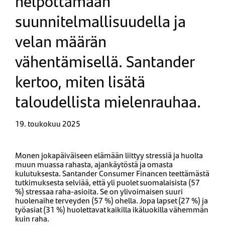
helpottamaan
suunnitelmallisuudella ja
velan määrän
vähentämisellä. Santander
kertoo, miten lisätä
taloudellista mielenrauhaa.​​
19. toukokuu 2025
Monen jokapäiväiseen elämään liittyy stressiä ja huolta
muun muassa rahasta, ajankäytöstä ja omasta
kulutuksesta. Santander Consumer Fina​​ncen teettämästä
tutkimuksesta selviää, että yli puolet suomalaisista (57
%) stressaa raha-asioita. Se on ylivoimaisen suuri
huolenaihe terveyden (57 %) ohella. Jopa lapset (27 %) ja
työasiat (31 %) huolettavat kaikilla ikäluokilla vähemmän
kuin raha.