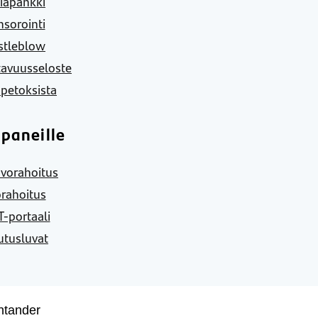
iapankki
sorointi
stleblow
tavuusseloste
 petoksista
paneille
vorahoitus
rahoitus
-portaali
utusluvat
ntander