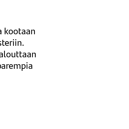
ta kootaan
teriin.
alouttaan
 parempia