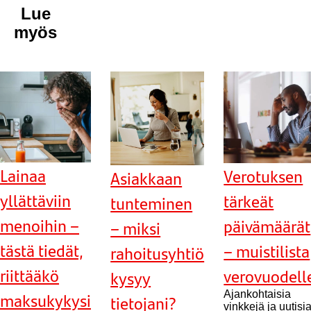
Lue
myös
Lainaa
Verotuksen
Asiakkaan
yllättäviin
tärkeät
tunteminen
menoihin –
päivämäärät
– miksi
tästä tiedät,
– muistilista
rahoitusyhtiö
riittääkö
verovuodell
kysyy
maksukykysi
Ajankohtaisia
tietojani?
vinkkejä ja uutisi