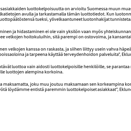
sasiakkaiden luottokelpoisuutta on arvioitu Suomessa muun muas
elkatietojen avulla ja tarkastamalla tämän luottotiedot. Kun luoton
uottopäätöstensä tueksi, ylivelkaantuneet luotonhakijat tunniste
minen ja hidastaminen ei ole vain yksilön vaan myös yhteiskunnan
nee velkojen hoitokuluihin, sitä parempi on ostovoima, ja kansanta
inen velkojen kanssa on raskasta, ja siihen liittyy usein vahva häp
oissaoloina ja tarpeena käyttää terveydenhoidon palveluita”, Eklu
vät luottoa vain aidosti luottokelpoisille henkilöille, se parantaa 
ille luottojen alempina korkoina.
onsa maksamatta, joku muu joutuu maksamaan sen korkeampina kork
myötä löydämme entistä paremmin luottokelpoiset asiakkaat”, Eklu