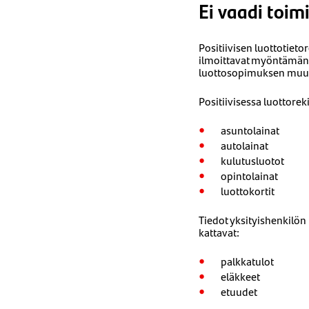
Ei vaadi toimi
Positiivisen luottotieto
ilmoittavat myöntämänsä
luottosopimuksen muut
Positiivisessa luottorek
asuntolainat
autolainat
kulutusluotot
opintolainat
luottokortit
Tiedot yksityishenkilön 
kattavat:
palkkatulot
eläkkeet
etuudet