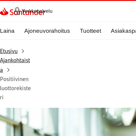
Siirry sivulle
Verkkopalvelu
Laina
Ajoneuvorahoitus
Tuotteet
Asiakasp
Etusivu
Ajankohtaist
a
Positiivinen
luottorekiste
ri