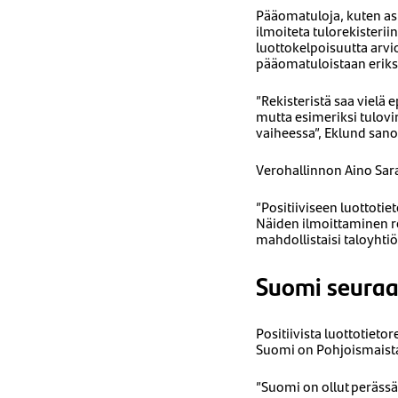
Pääomatuloja, kuten asu
ilmoiteta tulorekisteri
luottokelpoisuutta arvi
pääomatuloistaan eriks
”Rekisteristä saa vielä 
mutta esimeriksi tulovi
vaiheessa”, Eklund sano
Verohallinnon Aino Sar
”Positiiviseen luottotie
Näiden ilmoittaminen re
mahdollistaisi taloyhtiö
Suomi seuraa
Positiivista luottotiet
Suomi on Pohjoismaista 
”Suomi on ollut perässä