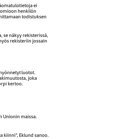
äomatulotietoja ei
huomioon henkilön
oimittamaan todistuksen
, se näkyy rekisterissä,
ös rekisteriin jossain
 myönnetyt luotot.
lakimuutosta, joka
orpi kertoo.
an Unionin maissa.
 kiinni”, Eklund sanoo.