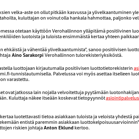
sien velka-aste on ollut pitkään kasvussa ja ylivelkaantuminen ylei
ri tahoilta, kuluttajan on voinut olla hankala hahmottaa, paljonko ve
ssa otetaan käyttöön Verohallinnon ylläpitämä positiivinen luott
enkilöiden luotoista ja tuloista ensimmäistä kertaa yhteen paikkaa
n ehkäistä ja vähentää ylivelkaantumista”, sanoo positiivisen luott
htaja
Aino Sarakorpi
Verohallinnon tulorekisteriyksiköstä.
astella luottojaan kirjautumalla positiivisen luottotietorekisterin
as
i.fi-tunnistautumisella. Palvelussa voi myös asettaa itselleen luot
 on varastettu.
set ovat jatkossa lain nojalla velvoitettuja pyytämään luotonhakijan 
ään. Kuluttaja näkee itseään koskevat tietopyynnöt
asiointipalvelu
taa luotettavasti tietoa asiakkaan tuloista ja veloista yhdestä p
tekemään entistä paremmin asiakkaan luottokelpoisuusarvioinnin”
tojen riskien johtaja
Anton Eklund
kertoo.