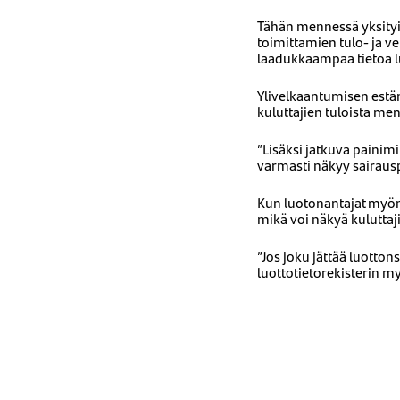
Tähän mennessä yksityi
toimittamien tulo- ja v
laadukkaampaa tietoa l
Ylivelkaantumisen estä
kuluttajien tuloista me
”Lisäksi jatkuva painim
varmasti näkyy sairausp
Kun luotonantajat myöntä
mikä voi näkyä kuluttaj
”Jos joku jättää luott
luottotietorekisterin 