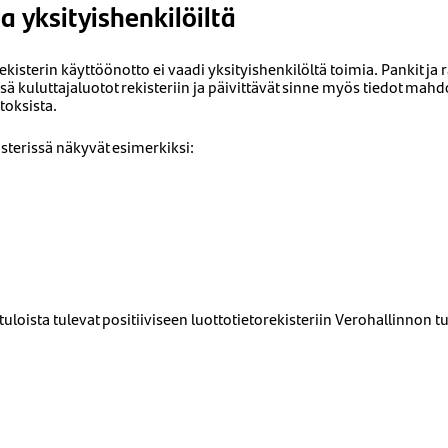
a yksityishenkilöiltä
rekisterin käyttöönotto ei vaadi yksityishenkilöltä toimia. Pankit ja 
 kuluttajaluotot rekisteriin ja päivittävät sinne myös tiedot mahdo
oksista.
isterissä näkyvät esimerkiksi:
tuloista tulevat positiiviseen luottotietorekisteriin Verohallinnon tu