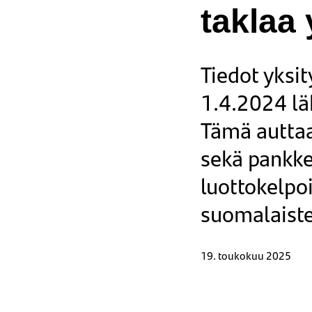
taklaa
Tiedot yksit
1.4.2024 läh
Tämä auttaa
sekä pankke
luottokelpo
suomalaiste
19. toukokuu 2025