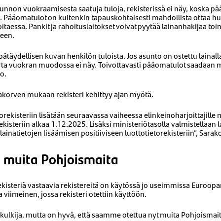
nnon vuokraamisesta saatuja tuloja, rekisterissä ei näy, koska pä
in. Pääomatulot on kuitenkin tapauskohtaisesti mahdollista ottaa 
oitaessa. Pankit ja rahoituslaitokset voivat pyytää lainanhakijaa t
een.
epätäydellisen kuvan henkilön tuloista. Jos asunto on ostettu lainalla
rta vuokran muodossa ei näy. Toivottavasti pääomatulot saadaan my
o.
akorven mukaan rekisteri kehittyy ajan myötä.
torekisteriin lisätään seuraavassa vaiheessa elinkeinoharjoittajille
kisteriin alkaa 1.12.2025. Lisäksi ministeriötasolla valmistellaan 
lainatietojen lisäämisen positiiviseen luottotietorekisteriin”, Sarak
 muita Pohjoismaita
orekisteriä vastaavia rekistereitä on käytössä jo useimmissa Euroop
viimeinen, jossa rekisteri otettiin käyttöön.
kulkija, mutta on hyvä, että saamme otettua nyt muita Pohjoismaita