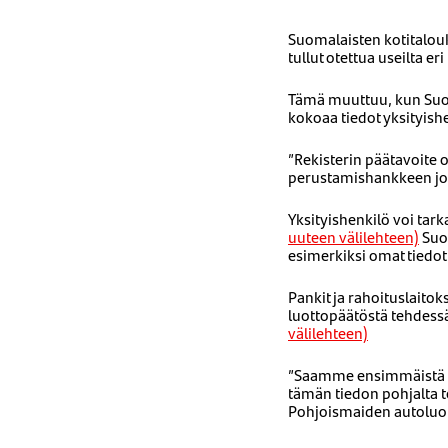
Suomalaisten kotitalouk
tullut otettua useilta e
Tämä muuttuu, kun Suome
kokoaa tiedot yksityish
”Rekisterin päätavoite o
perustamishankkeen jo
Yksityishenkilö voi tark
uuteen välilehteen)
Suom
esimerkiksi omat tiedot
Pankit ja rahoituslaitok
luottopäätöstä tehdess
välilehteen)
”Saamme ensimmäistä ker
tämän tiedon pohjalta 
Pohjoismaiden autoluot