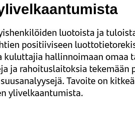
 ylivelkaantumista
yishenkilöiden luotoista ja tulois
tien positiiviseen luottotietorekis
 kuluttajia hallinnoimaan omaa t
ja ja rahoituslaitoksia tekemään
isuusanalyysejä. Tavoite on kitkeä
n ylivelkaantumista.