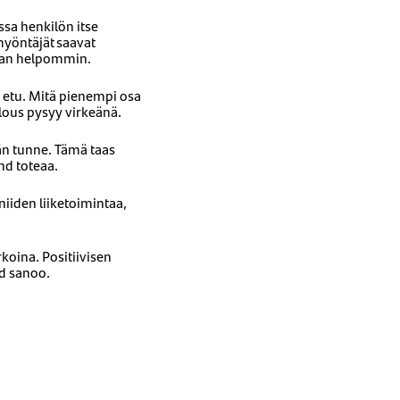
sa henkilön itse
myöntäjät saavat
taan helpommin.
 etu. Mitä pienempi osa
lous pysyy virkeänä.
eän tunne. Tämä taas
nd toteaa.
niiden liiketoimintaa,
oina. Positiivisen
nd sanoo.