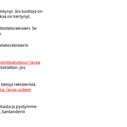
stynyt. Jos luottoja on
lkaa on kertynyt.
otietorekisteri. Se
n.
otietorekisterin
iointipalveluun (avaa
tokiellon, jos
tietoja rekisteristä
ssa. (avaa uuteen
aikasta ja pystymme
, Santanderin