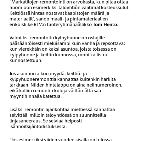
“Märkätilojen remontointi on arvokasta, kun pitää ottaa
huomioon esimerkiksi taloyhtiön vaatimat kosteussulut.
Keittiössä hintaa nostavat kaapistojen määrä ja
materiaalit”, sanoo maali- ja pintamateriaalien
erikoisliike RTV:n tuoteryhmäpäällikkö
Tom Hento
.
Valmiiksi remontoitu kylpyhuone on ostajille
pääsääntöisesti mieluisampi kuin vanha ja repsottava:
kun vierekkäin on kaksi asuntoa, joista toisessa on
kylpyhuone ja keittiö kunnossa, moni kallistuu
kunnostettuun.
Jos asunnon aikoo myydä, keittiö- ja
kylpyhuoneremonttia kannattaa kuitenkin harkita
tarkkaan. Niiden hintalappu on aina nelinumeroinen,
eikä kalliin remontin kuluja välttämättä saa
myyntihinnalla katettua.
Lisäksi remontin ajankohtaa miettiessä kannattaa
selvittää, milloin taloyhtiössä on suunnitteilla
linjasaneeraus. Se selviää helposti
isännöitsijäntodistuksesta.
“Jos esimerkiksi viiden vuoden sisällä on tulossa