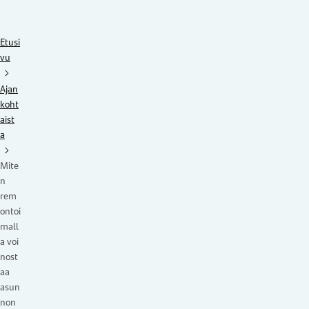
Etusi
vu
Ajan
koht
aist
a
Mite
n
rem
ontoi
mall
a voi
nost
aa
asun
non