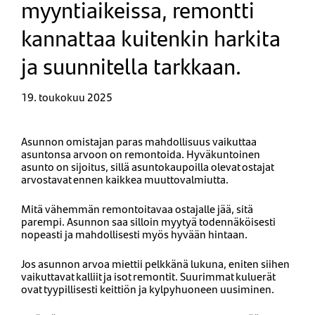
myyntiaikeissa, remontti
kannattaa kuitenkin harkita
ja suunnitella tarkkaan.
19. toukokuu 2025
Asunnon omistajan paras mahdollisuus vaikuttaa
asuntonsa arvoon on remontoida. Hyväkuntoinen
asunto on sijoitus, sillä asuntokaupoilla olevat ostajat
arvostavat ennen kaikkea muuttovalmiutta.
Mitä vähemmän remontoitavaa ostajalle jää, sitä
parempi. Asunnon saa silloin myytyä todennäköisesti
nopeasti ja mahdollisesti myös hyvään hintaan.
Jos asunnon arvoa miettii pelkkänä lukuna, eniten siihen
vaikuttavat kalliit ja isot remontit. Suurimmat kuluerät
ovat tyypillisesti keittiön ja kylpyhuoneen uusiminen.