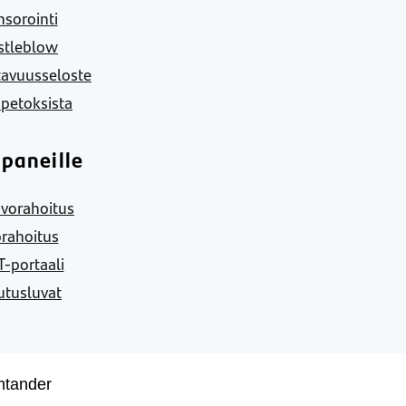
sorointi
stleblow
tavuusseloste
 petoksista
paneille
vorahoitus
rahoitus
-portaali
utusluvat
ntander