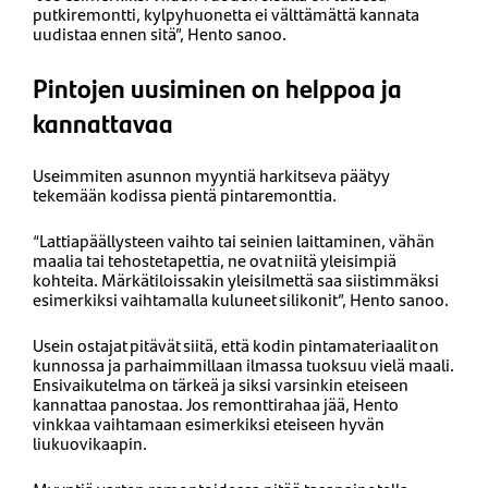
putkiremontti, kylpyhuonetta ei välttämättä kannata
uudistaa ennen sitä”, Hento sanoo.
Pintojen uusiminen on helppoa ja
kannattavaa
Useimmiten asunnon myyntiä harkitseva päätyy
tekemään kodissa pientä pintaremonttia.
“Lattiapäällysteen vaihto tai seinien laittaminen, vähän
maalia tai tehostetapettia, ne ovat niitä yleisimpiä
kohteita. Märkätiloissakin yleisilmettä saa siistimmäksi
esimerkiksi vaihtamalla kuluneet silikonit”, Hento sanoo.
Usein ostajat pitävät siitä, että kodin pintamateriaalit on
kunnossa ja parhaimmillaan ilmassa tuoksuu vielä maali.
Ensivaikutelma on tärkeä ja siksi varsinkin eteiseen
kannattaa panostaa. Jos remonttirahaa jää, Hento
vinkkaa vaihtamaan esimerkiksi eteiseen hyvän
liukuovikaapin.