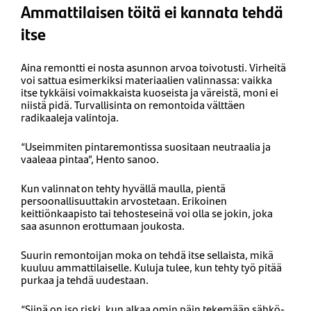
Ammattilaisen töitä ei kannata tehdä
itse
Aina remontti ei nosta asunnon arvoa toivotusti. Virheitä
voi sattua esimerkiksi materiaalien valinnassa: vaikka
itse tykkäisi voimakkaista kuoseista ja väreistä, moni ei
niistä pidä. Turvallisinta on remontoida välttäen
radikaaleja valintoja.
“Useimmiten pintaremontissa suositaan neutraalia ja
vaaleaa pintaa”, Hento sanoo.
Kun valinnat on tehty hyvällä maulla, pientä
persoonallisuuttakin arvostetaan. Erikoinen
keittiönkaapisto tai tehosteseinä voi olla se jokin, joka
saa asunnon erottumaan joukosta.
Suurin remontoijan moka on tehdä itse sellaista, mikä
kuuluu ammattilaiselle. Kuluja tulee, kun tehty työ pitää
purkaa ja tehdä uudestaan.
“Siinä on iso riski, kun alkaa omin päin tekemään sähkö-