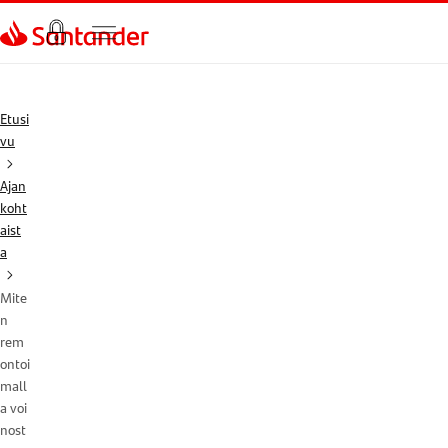
Siirry sivulle
Etusi
vu
Ajan
koht
aist
a
Mite
n
rem
ontoi
mall
a voi
nost