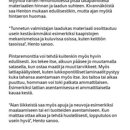
Myyntiä varten remontoidessa pitää tasapainotella
materiaalien hinnan ja laadun suhteen. Kivannäköistä
saa Henton mukaan edullisestikin, mutta ajan myötä
hintaeron huomaa.
“Tunnetun valmistajan laadukas materiaali osoittautuu
usein kestävämmäksi esimerkiksi kaapistojen
mekanismeissa ja kuluvissa osissa, kuten keittiön
tasoissa”, Hento sanoo.
Pintaremonttia voi tehdä kuitenkin myös hyvin
edullisesti. Jos tekee itse, alkuun pääsee jo muutamalla
satasella, kun ostaa maalit ja muut tarvikkeet. Myös
lattiapäällysteet, kuten lukkopontilliset laminaatit pystyy
kuka tahansa asentamaan myös itse. Jos taitoa tai aikaa
puuttuu, hommaan voi toki palkata ammattilaisen.
Esimerkiksi lattian asentamisessa ei ammattilaisella
kauaa kestä.
“Alan liikkeistä saa myös apuja ja neuvoja esimerkiksi
maalaamiseen tai eri tuotteiden asentamiseen. Kun
malttaa ottaa aikaa ja tehdä huolellisesti, lopputulos on
usein hyvä”, Hento sanoo.