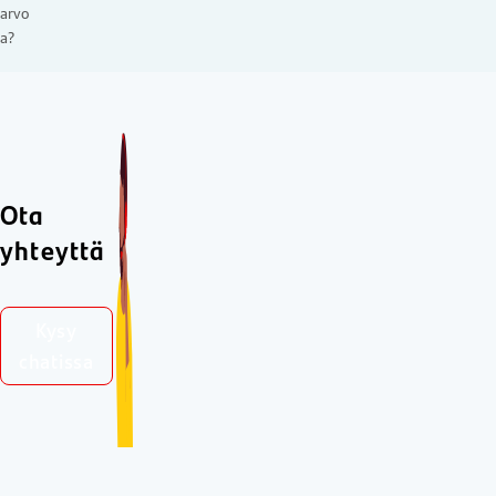
arvo
a?
Ota
yhteyttä
Kysy
chatissa