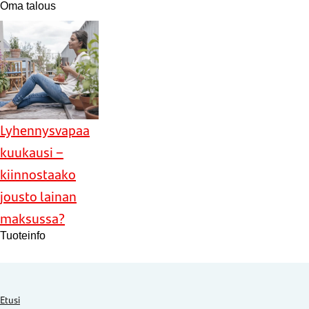
Oma talous
Lyhennysvapaa
kuukausi –
kiinnostaako
jousto lainan
maksussa?
Tuoteinfo
Etusi