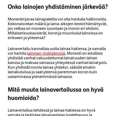
Onko lainojen yhdistäminen järkevää?
Monenkirjavaa lainapalettia voi olla hankala hallinnoida.
Kokonaisvelan määrä ja laina-aikojen kestot hämärtyvät,
jos velkaa on moneen suuntaan ja monin eri ehdoin.
Millaiset kuukausierät, korot ja muut kulut lainoissa on
erikseen ja yhteensä?
Lainavertailu kannattaa uutta lainaa hakiessa, ja samalla
voi harkita
lainojen yhdistämistä
. Monesti on edullista
yhdistää vanhat vakuudettomat lainat uuden lainan
kanssa ja maksaa samassa yhteydessä vanhat lainat pois.
Kun yhdistät monta lainaa yhdeksi, säästät ainakin
lainakuluissa ja saat yleensä paremman koron kuin
useammassa pienemmässä lainassa.
Mitä muuta lainavertailussa on hyvä
huomioida?
Lainavertailua tehdessä ja lainaa hakiessa on hyvä
verrata ja tarkistaa lainanantajan luotettavuus ja