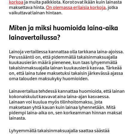
korkoa
ja muita palkkiota. Korot ovat ikään kuin lainasta
maksettava hinta.
On olemassa erilaisia korkoja
, jotka
vaikuttavat lainan hintaan.
Miten ja miksi huomioida laina-aika
lainavertailussa?
Lainoja vertaillessa kannattaa olla tarkkana laina-ajoissa.
Perussääntö on, että pidemmällä takaisinmaksuajalla
kuukausierän määrä pienenee, kun taas lyhyemmällä
takaisinmaksuajalla lainan kuukausierä kasvaa. Tärkeää
on, että laina tulee maksetuksi takaisin järkevässä ajassa
oma talouden maksukyky huomioiden.
Lainavertailua tehdessä kannattaa huomioida, että lainan
kokonaiskulut kasvavat aina laina-ajan kasvaessa.
Lainaan voi kuulua myös tilinhoitomaksu, jota
maksetaan yhtä kauan kuin lainaa lyhennetään. Mitä
pidempi laina-aika on, sen korkeamman hinnan maksat
lainasta.
Lyhyemmällä takaisinmaksuajalla saattaa säästää