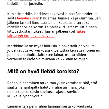
todellisiin tarjouksiin.
Kun esimerkiksi harkitset hakevasi lainaa Santanderilta,
syötä
lainalaskuriin
haluamasi laina-aika ja -summa. Sen
jälkeen laskuri ilmoittaa lainan kuukausierän sekä
todellisen vuosikoron. Lainalaskuri listaa muut lainaan
liittyvät kustannukset. Tämän jälkeen voit
hakea
lainaa verkkopalvelun avulla
.
Markkinoilla on myös lukuisia lainavertailupalveluita,
joiden avulla voi verkossa kilpailuttaa kerralla monen eri
pankin tai rahoituslaitoksen lainat, mutta niiden
vertailuissa eivät ole mukana kaikki alan toimijat.
Mitä on hyvä tietää koroista?
Rahan lainaaminen tarkoittaa yksinkertaisesti sitä, että
saat lainanantajalta halutun rahasumman, joka
maksetaan takaisin sovitussa ajassa sovituin
kuukausilyhennyksin.
Lainanantaja perii rahan lainaamisesta korvaukseksi