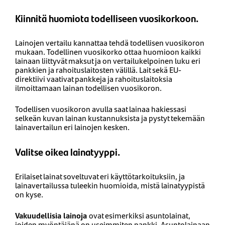
Kiinnitä huomiota todelliseen vuosikorkoon.
Lainojen vertailu kannattaa tehdä todellisen vuosikoron
mukaan. Todellinen vuosikorko ottaa huomioon kaikki
lainaan liittyvät maksut ja on vertailukelpoinen luku eri
pankkien ja rahoituslaitosten välillä. Lait sekä EU-
direktiivi vaativat pankkeja ja rahoituslaitoksia
ilmoittamaan lainan todellisen vuosikoron.
Todellisen vuosikoron avulla saat lainaa hakiessasi
selkeän kuvan lainan kustannuksista ja pystyt tekemään
lainavertailun eri lainojen kesken.
Valitse oikea lainatyyppi.
Erilaiset lainat soveltuvat eri käyttötarkoituksiin, ja
lainavertailussa tuleekin huomioida, mistä lainatyypistä
on kyse.
Vakuudellisia lainoja
ovat esimerkiksi asuntolainat,
joiden myöntäjänä on useimmiten pankki. Asuntolainaan