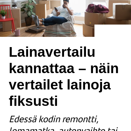
Lainavertailu
kannattaa – näin
vertailet lainoja
fiksusti
Edessä kodin remontti,
lomamatka, autonvaihto tai