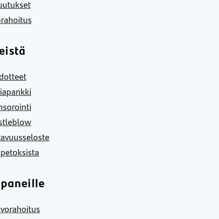
uutukset
rahoitus
eistä
dotteet
iapankki
sorointi
stleblow
tavuusseloste
 petoksista
paneille
vorahoitus