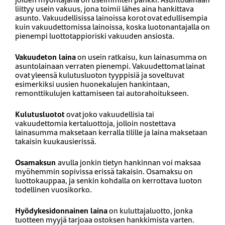
liittyy usein vakuus, jona toimii lähes aina hankittava
asunto. Vakuudellisissa lainoissa korot ovat edullisempia
kuin vakuudettomissa lainoissa, koska luotonantajalla on
pienempi luottotappioriski vakuuden ansiosta.
Vakuudeton laina
on usein ratkaisu, kun lainasumma on
asuntolainaan verraten pienempi. Vakuudettomat lainat
ovat yleensä kulutusluoton tyyppisiä ja soveltuvat
esimerkiksi uusien huonekalujen hankintaan,
remonttikulujen kattamiseen tai autorahoitukseen.
Kulutusluotot
ovat joko vakuudellisia tai
vakuudettomia kertaluottoja, jolloin nostettava
lainasumma maksetaan kerralla tilille ja laina maksetaan
takaisin kuukausierissä.
Osamaksun
avulla jonkin tietyn hankinnan voi maksaa
myöhemmin sopivissa erissä takaisin. Osamaksu on
luottokauppaa, ja senkin kohdalla on kerrottava luoton
todellinen vuosikorko.
Hyödykesidonnainen laina
on kuluttajaluotto, jonka
tuotteen myyjä tarjoaa ostoksen hankkimista varten.