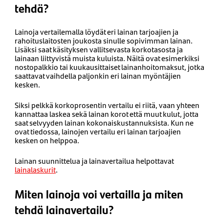
tehdä?
Lainoja vertailemalla löydät eri lainan tarjoajien ja
rahoituslaitosten joukosta sinulle sopivimman lainan.
Lisäksi saat käsityksen vallitsevasta korkotasosta ja
lainaan liittyvistä muista kuluista. Näitä ovat esimerkiksi
nostopalkkio tai kuukausittaiset lainanhoitomaksut, jotka
saattavat vaihdella paljonkin eri lainan myöntäjien
kesken.
Siksi pelkkä korkoprosentin vertailu ei riitä, vaan yhteen
kannattaa laskea sekä lainan korot että muut kulut, jotta
saat selvyyden lainan kokonaiskustannuksista. Kun ne
ovat tiedossa, lainojen vertailu eri lainan tarjoajien
kesken on helppoa.
Lainan suunnittelua ja lainavertailua helpottavat
lainalaskurit
.
Miten lainoja voi vertailla ja miten
tehdä lainavertailu?