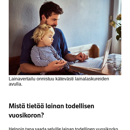
Lainavertailu onnistuu kätevästi lainalaskureiden
avulla.
Mistä tietää lainan todellisen
vuosikoron?
Helpoin tapa saada selville lainan todellinen vuosikorko