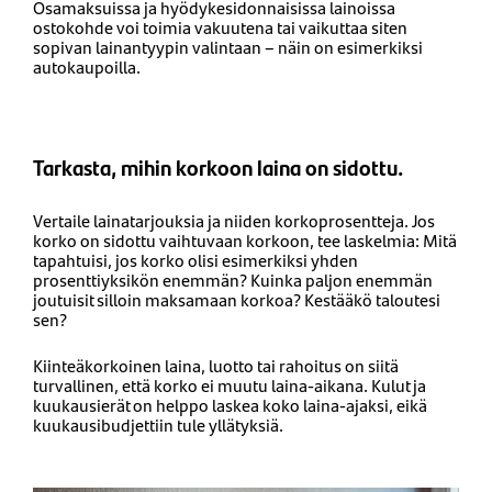
Osamaksuissa ja hyödykesidonnaisissa lainoissa
ostokohde voi toimia vakuutena tai vaikuttaa siten
sopivan lainantyypin valintaan – näin on esimerkiksi
autokaupoilla.
Tarkasta, mihin korkoon laina on sidottu.
Vertaile lainatarjouksia ja niiden korkoprosentteja. Jos
korko on sidottu vaihtuvaan korkoon, tee laskelmia: Mitä
tapahtuisi, jos korko olisi esimerkiksi yhden
prosenttiyksikön enemmän? Kuinka paljon enemmän
joutuisit silloin maksamaan korkoa? Kestääkö taloutesi
sen?
Kiinteäkorkoinen laina, luotto tai rahoitus on siitä
turvallinen, että korko ei muutu laina-aikana. Kulut ja
kuukausierät on helppo laskea koko laina-ajaksi, eikä
kuukausibudjettiin tule yllätyksiä.