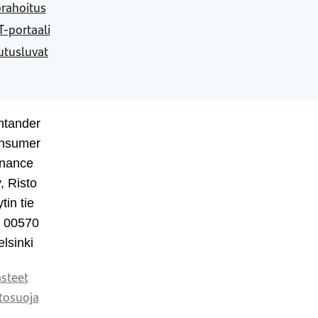
rahoitus
-portaali
utusluvat
ntander
nsumer
inance
, Risto
tin tie
, 00570
lsinki
steet
tosuoja