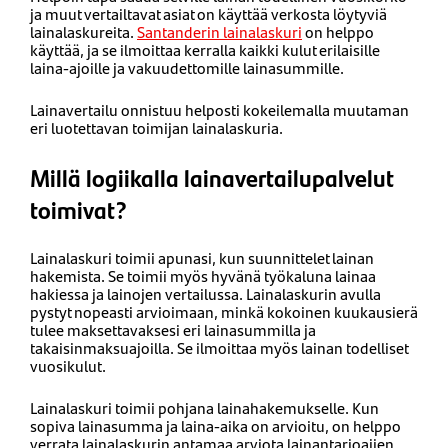
ja muut vertailtavat asiat on käyttää verkosta löytyviä
lainalaskureita.
Santanderin lainalaskuri
on helppo
käyttää, ja se ilmoittaa kerralla kaikki kulut erilaisille
laina-ajoille ja vakuudettomille lainasummille.
Lainavertailu onnistuu helposti kokeilemalla muutaman
eri luotettavan toimijan lainalaskuria.
Millä logiikalla lainavertailupalvelut
toimivat?
Lainalaskuri toimii apunasi, kun suunnittelet lainan
hakemista. Se toimii myös hyvänä työkaluna lainaa
hakiessa ja lainojen vertailussa. Lainalaskurin avulla
pystyt nopeasti arvioimaan, minkä kokoinen kuukausierä
tulee maksettavaksesi eri lainasummilla ja
takaisinmaksuajoilla. Se ilmoittaa myös lainan todelliset
vuosikulut.
Lainalaskuri toimii pohjana lainahakemukselle. Kun
sopiva lainasumma ja laina-aika on arvioitu, on helppo
verrata lainalaskurin antamaa arviota lainantarjoajien