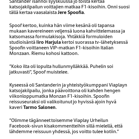
Santander isännöi syyskuussa jo toista kertaa
katsojakilpailun voittajien matkaa F1-kisoihin. Onni suosi
tällä kertaa vaasalaista
Jere Spoofia
.
Spoof kertoo, kuinka hän viime kesänä oli tapansa
mukaan kavereineen veljensä luona kahvittelemassa ja
katsomassa formulakisoja. Yhtäkkiä formuloiden
studioisäntä
Iiro Harjula
kertoi suorassa tv-lähetyksessä
Spoofin voittaneen VIP-matkan F1-kisoihin Italian
Monzaan. Riemu kohosi kattoon.
”Koko ilta oli lopulta hullunmylläkkää. Puhelin soi
jatkuvasti”, Spoof muistelee.
Kyseessä oli Santanderin ja yhteistyökumppani Viaplayn
katsojakilpailu, jonka päävoittona oli kahden hengen
viikonloppumatka Monzan F1-kisoihin. Spoofin
reissuseuraksi oli valikoitunut jo hyvissä ajoin hyvä
kaveri
Tarmo Salonen
.
”Olimme tägänneet toisemme Viaplay Urheilun
Facebook-sivun kisakommentteihin sillä mielellä, että
lähdemme reissuun yhdessä, jos voitto tulee kotiin.”