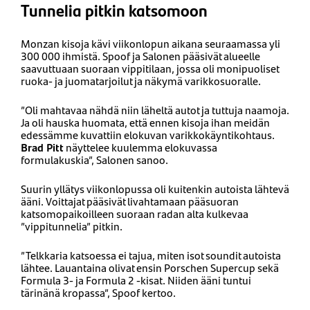
Tunnelia pitkin katsomoon
Monzan kisoja kävi viikonlopun aikana seuraamassa yli
300 000 ihmistä. Spoof ja Salonen pääsivät alueelle
saavuttuaan suoraan vippitilaan, jossa oli monipuoliset
ruoka- ja juomatarjoilut ja näkymä varikkosuoralle.
”Oli mahtavaa nähdä niin läheltä autot ja tuttuja naamoja.
Ja oli hauska huomata, että ennen kisoja ihan meidän
edessämme kuvattiin elokuvan varikkokäyntikohtaus.
Brad Pitt
näyttelee kuulemma elokuvassa
formulakuskia”, Salonen sanoo.
Suurin yllätys viikonlopussa oli kuitenkin autoista lähtevä
ääni. Voittajat pääsivät livahtamaan pääsuoran
katsomopaikoilleen suoraan radan alta kulkevaa
”vippitunnelia” pitkin.
”Telkkaria katsoessa ei tajua, miten isot soundit autoista
lähtee. Lauantaina olivat ensin Porschen Supercup sekä
Formula 3- ja Formula 2 -kisat. Niiden ääni tuntui
tärinänä kropassa”, Spoof kertoo.