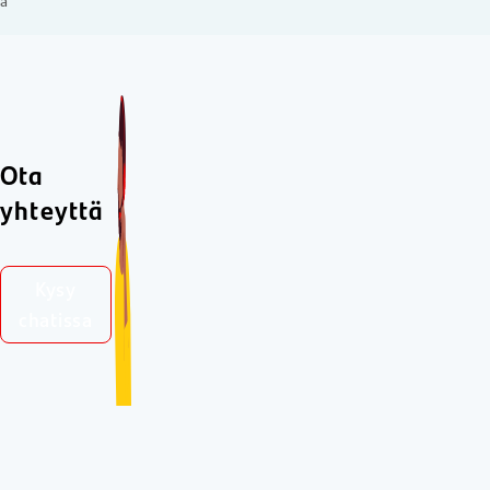
a
Ota
yhteyttä
Kysy
chatissa