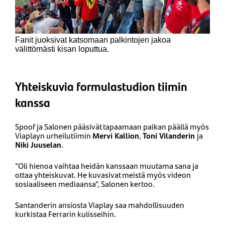
Fanit juoksivat katsomaan palkintojen jakoa
välittömästi kisan loputtua.
Yhteiskuvia formulastudion tiimin
kanssa
Spoof ja Salonen pääsivät tapaamaan paikan päällä myös
Viaplayn urheilutiimin
Mervi Kallion
,
Toni Vilanderin
ja
Niki Juuselan
.
”Oli hienoa vaihtaa heidän kanssaan muutama sana ja
ottaa yhteiskuvat. He kuvasivat meistä myös videon
sosiaaliseen mediaansa”, Salonen kertoo.
Santanderin ansiosta Viaplay saa mahdollisuuden
kurkistaa Ferrarin kulisseihin.