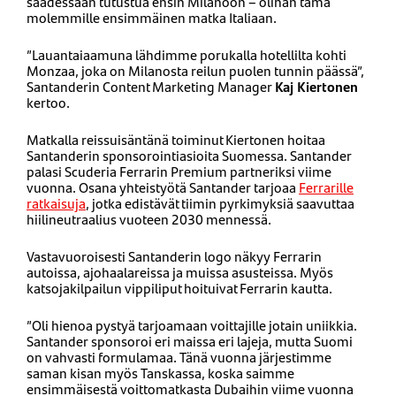
saadessaan tutustua ensin Milanoon – olihan tämä
molemmille ensimmäinen matka Italiaan.
”Lauantaiaamuna lähdimme porukalla hotellilta kohti
Monzaa, joka on Milanosta reilun puolen tunnin päässä”,
Santanderin Content Marketing Manager
Kaj Kiertonen
kertoo.
Matkalla reissuisäntänä toiminut Kiertonen hoitaa
Santanderin sponsorointiasioita Suomessa. Santander
palasi Scuderia Ferrarin Premium partneriksi viime
vuonna. Osana yhteistyötä Santander tarjoaa
Ferrarille
ratkaisuja
, jotka edistävät tiimin pyrkimyksiä saavuttaa
hiilineutraalius vuoteen 2030 mennessä.
Vastavuoroisesti Santanderin logo näkyy Ferrarin
autoissa, ajohaalareissa ja muissa asusteissa. Myös
katsojakilpailun vippiliput hoituivat Ferrarin kautta.
”Oli hienoa pystyä tarjoamaan voittajille jotain uniikkia.
Santander sponsoroi eri maissa eri lajeja, mutta Suomi
on vahvasti formulamaa. Tänä vuonna järjestimme
saman kisan myös Tanskassa, koska saimme
ensimmäisestä voittomatkasta Dubaihin viime vuonna