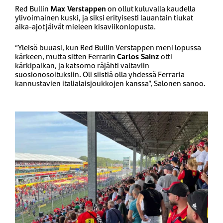
Red Bullin
Max Verstappen
on ollut kuluvalla kaudella
ylivoimainen kuski, ja siksi erityisesti lauantain tiukat
aika-ajot jäivät mieleen kisaviikonlopusta.
”Yleisö buuasi, kun Red Bullin Verstappen meni lopussa
kärkeen, mutta sitten Ferrarin
Carlos Sainz
otti
kärkipaikan, ja katsomo räjähti valtaviin
suosionosoituksiin. Oli siistiä olla yhdessä Ferraria
kannustavien italialaisjoukkojen kanssa”, Salonen sanoo.