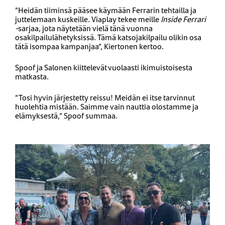
”Heidän tiiminsä pääsee käymään Ferrarin tehtailla ja
juttelemaan kuskeille. Viaplay tekee meille
Inside Ferrari
-
sarjaa, jota näytetään vielä tänä vuonna
osakilpailulähetyksissä. Tämä katsojakilpailu olikin osa
tätä isompaa kampanjaa”, Kiertonen kertoo.
Spoof ja Salonen kiittelevät vuolaasti ikimuistoisesta
matkasta.
”Tosi hyvin järjestetty reissu! Meidän ei itse tarvinnut
huolehtia mistään. Saimme vain nauttia olostamme ja
elämyksestä,” Spoof summaa.