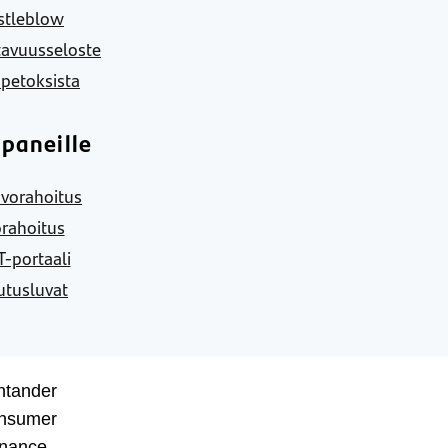
stleblow
tavuusseloste
 petoksista
paneille
vorahoitus
rahoitus
-portaali
utusluvat
ntander
nsumer
inance