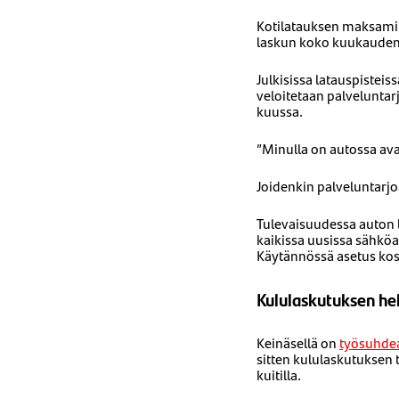
Kotilatauksen maksamine
laskun koko kuukauden 
Julkisissa latauspiste
veloitetaan palveluntar
kuussa.
”Minulla on autossa ava
Joidenkin palveluntarjo
Tulevaisuudessa auton 
kaikissa uusissa sähköa
Käytännössä asetus kosk
Kululaskutuksen he
Keinäsellä on
työsuhde
sitten kululaskutuksen 
kuitilla.