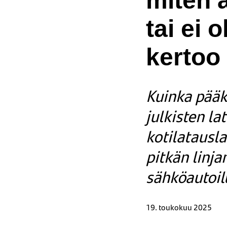
miten a
tai ei 
kertoo
Kuinka pääk
julkisten la
kotilataus
pitkän linj
sähköautoil
19. toukokuu 2025