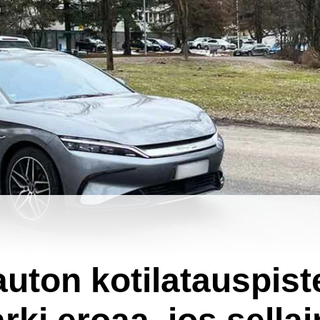
uton kotilatauspist