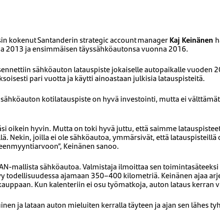
rsin kokenut Santanderin strategic account manager
Kaj Keinänen
h
na 2013 ja ensimmäisen täyssähköautonsa vuonna 2016.
ennettiin sähköauton latauspiste jokaiselle autopaikalle vuoden 2
soisesti pari vuotta ja käytti ainoastaan julkisia latauspisteitä.
ä sähköauton kotilatauspiste on hyvä investointi, mutta ei välttäm
rjäsi oikein hyvin. Mutta on toki hyvä juttu, että saimme latauspistee
lä. Nekin, joilla ei ole sähköautoa, ymmärsivät, että latauspisteillä
lleenmyyntiarvoon”, Keinänen sanoo.
N-mallista sähköautoa. Valmistaja ilmoittaa sen toimintasäteeksi 
tyy todellisuudessa ajamaan 350–400 kilometriä. Keinänen ajaa a
 kauppaan. Kun kalenteriin ei osu työmatkoja, auton lataus kerran vi
n ja lataan auton mieluiten kerralla täyteen ja ajan sen lähes ty