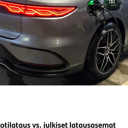
tilataus vs. julkiset latausasemat