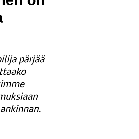
inen on
a
lija pärjää
ottaako
ysimme
emuksiaan
hankinnan.