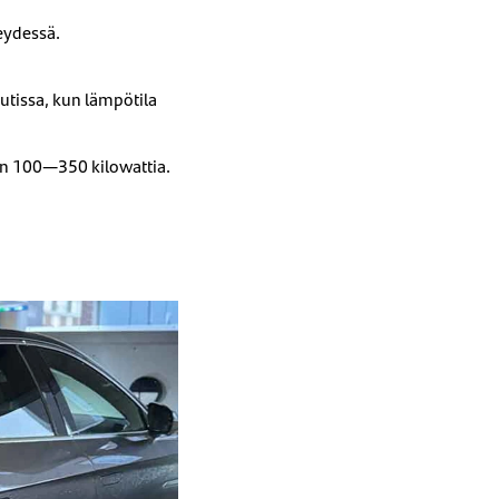
eydessä.
utissa, kun lämpötila
on 100—350 kilowattia.