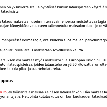
n on yksinkertaista. Taloyhtiössä kunkin latauspisteen käyttäjä 
latauksista.
issä lataus maksetaan useimmiten avaimenperää muistuttavaa tagia
joajan kännykkäsovellukseen tallennetulta maksukortilta – joko väl
imenperässä kolme tagia, yksi kullekin suosimalleni palveluntarjoa
ajien latureilla lataus maksetaan sovelluksen kautta.
latauksen voi maksaa myös maksukortilla. Euroopan Unionin uusi a
uton latauspisteissä, joiden latausteho on yli 50 kilowattia, on ol
ee kaikkia pika- ja suurteholatureita.
lppous
auto
, eli työnantaja maksaa Keinäsen lataussähkön. Hän maksaa lat
työnantajalle. Helpointa kululaskutus on, kun kuukauden lataukset