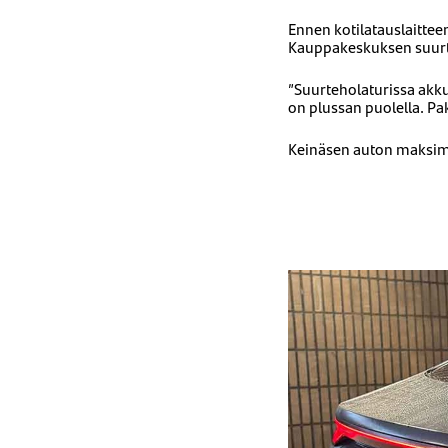
Ennen kotilatauslaittee
Kauppakeskuksen suurte
”Suurteholaturissa akk
on plussan puolella. Pa
Keinäsen auton maksimi