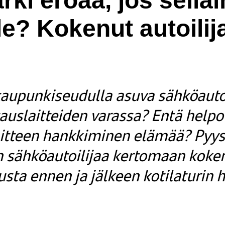
rki eroaa, jos sella
ole? Kokenut autoilij
aupunkiseudulla asuva sähköautoi
tauslaitteiden varassa? Entä help
laitteen hankkiminen elämää? Py
an sähköautoilijaa kertomaan kok
usta ennen ja jälkeen kotilaturin 