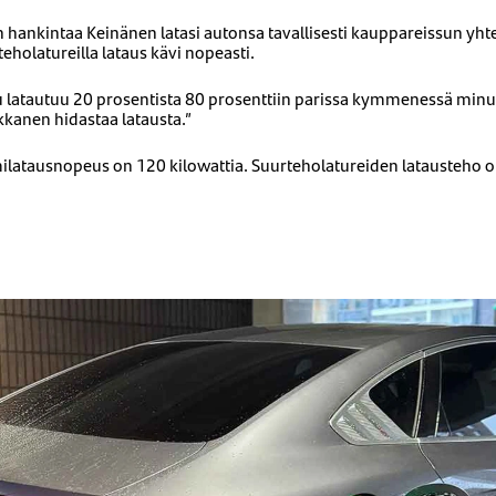
n hankintaa Keinänen latasi autonsa tavallisesti kauppareissun yht
holatureilla lataus kävi nopeasti.
u latautuu 20 prosentista 80 prosenttiin parissa kymmenessä minu
kkanen hidastaa latausta.”
latausnopeus on 120 kilowattia. Suurteholatureiden latausteho 