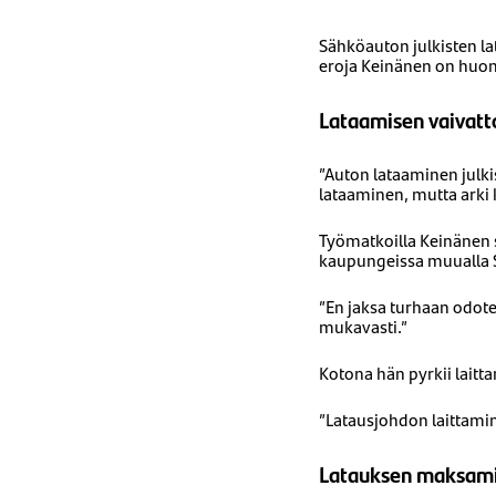
Sähköauton julkisten la
eroja Keinänen on huoma
Lataamisen vaivat
”Auton lataaminen julk
lataaminen, mutta arki k
Työmatkoilla Keinänen s
kaupungeissa muualla S
”En jaksa turhaan odotel
mukavasti.”
Kotona hän pyrkii laitt
”Latausjohdon laittami
Latauksen maksam