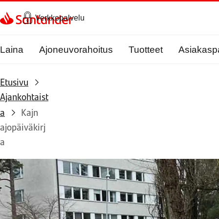
Siirry sivulle
Verkkopalvelu
Laina
Ajoneuvorahoitus
Tuotteet
Asiakasp
Etusivu
Ajankohtaist
a
Kajn
ajopäiväkirj
a