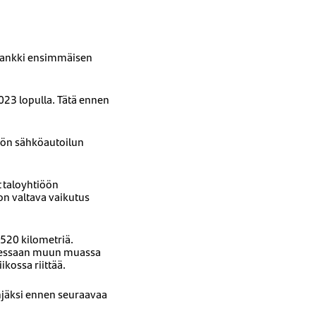
ankki ensimmäisen
023 lopulla. Tätä ennen
ätön sähköautoilun
t taloyhtiöön
 on valtava vaikutus
520 kilometriä.
rjessaan muun muassa
ikossa riittää.
hjäksi ennen seuraavaa