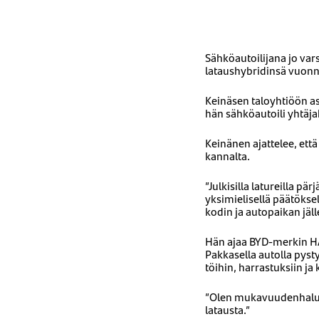
Sähköautoilijana jo va
lataushybridinsä vuon
Keinäsen taloyhtiöön as
hän sähköautoili yhtäjak
Keinänen ajattelee, ett
kannalta.
”Julkisilla latureilla pä
yksimielisellä päätöksel
kodin ja autopaikan jä
Hän ajaa BYD-merkin HA
Pakkasella autolla pys
töihin, harrastuksiin ja
”Olen mukavuudenhaluine
latausta.”