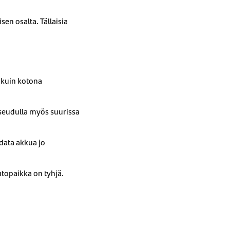
en osalta. Tällaisia
:
 kuin kotona
iseudulla myös suurissa
adata akkua jo
utopaikka on tyhjä.