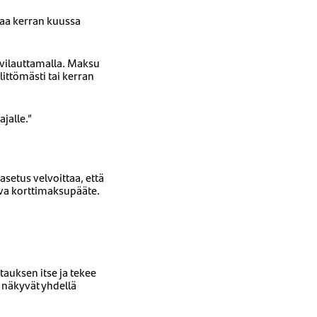
saa kerran kuussa
 vilauttamalla. Maksu
ittömästi tai kerran
jalle.”
setus velvoittaa, että
tava korttimaksupääte.
auksen itse ja tekee
 näkyvät yhdellä