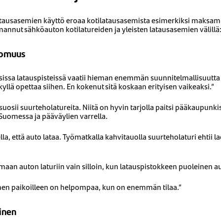
tausasemien käyttö eroaa kotilatausasemista esimerkiksi maksamis
nnut sähköauton kotilatureiden ja yleisten latausasemien välillä
tomuus
isissa latauspisteissä vaatii hieman enemmän suunnitelmallisuutta
yllä opettaa siihen. En kokenut sitä koskaan erityisen vaikeaksi.”
uosii suurteholatureita. Niitä on hyvin tarjolla paitsi pääkaupunk
uomessa ja pääväylien varrella.
la, että auto lataa. Työmatkalla kahvitauolla suurteholaturi ehtii l
amaan auton laturiin vain silloin, kun latauspistokkeen puoleinen a
nen paikoilleen on helpompaa, kun on enemmän tilaa.”
inen