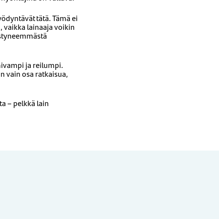
hyödyntävät tätä. Tämä ei
 vaikka lainaaja voikin
edistyneemmästä
mivampi ja reilumpi.
n vain osa ratkaisua,
ta – pelkkä lain