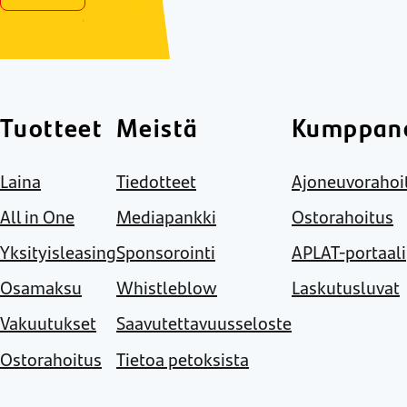
Tuotteet
Meistä
Kumppane
Laina
Tiedotteet
Ajoneuvorahoi
All in One
Mediapankki
Ostorahoitus
Yksityisleasing
Sponsorointi
APLAT-portaali
Osamaksu
Whistleblow
Laskutusluvat
Vakuutukset
Saavutettavuusseloste
Ostorahoitus
Tietoa petoksista