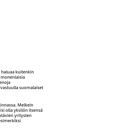
r haluaa kuitenkin
e monenlaisia
menoja
 vastuulla suomalaiset
linnassa. Melkein
si olla yksilön itsensä
ntävien yritysten
esimerkiksi