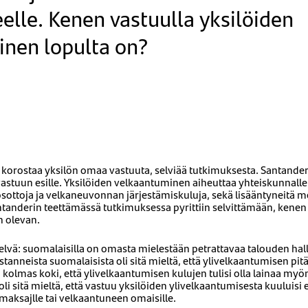
elle. Kenen vastuulla yksilöiden
nen lopulta on?
sista korostaa yksilön omaa vastuuta, selviää tutkimuksesta. Santande
astuun esille. Yksilöiden velkaantuminen aiheuttaa yhteiskunnall
sottoja ja velkaneuvonnan järjestämiskuluja, sekä lisääntyneitä 
tanderin teettämässä tutkimuksessa pyrittiin selvittämään, kenen
 olevan.
elvä: suomalaisilla on omasta mielestään petrattavaa talouden hal
anneista suomalaisista oli sitä mieltä, että ylivelkaantumisen pitäi
a kolmas koki, että ylivelkaantumisen kulujen tulisi olla lainaa myö
i sitä mieltä, että vastuu yksilöiden ylivelkaantumisesta kuuluisi 
maksajlle tai velkaantuneen omaisille.