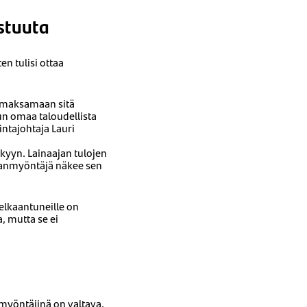
stuuta
n tulisi ottaa
y maksamaan sitä
un omaa taloudellista
intajohtaja Lauri
kyyn. Lainaajan tulojen
inanmyöntäjä näkee sen
velkaantuneille on
a, mutta se ei
nmyöntäjinä on valtava.