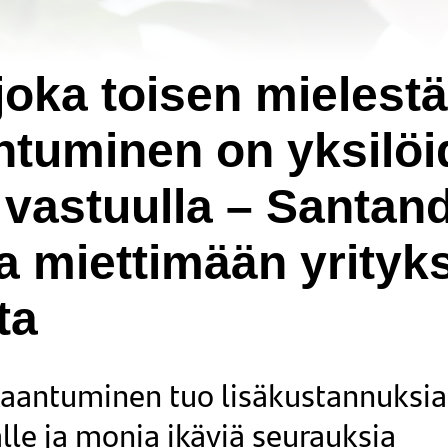
joka toisen mielestä
ntuminen on yksilö
 vastuulla – Santan
a miettimään yrityk
ta
kaantuminen tuo lisäkustannuksia
lle ja monia ikäviä seurauksia