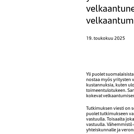
velkaantune
velkaantumi
19. toukokuu 2025
​​​​​Yli puolet suomalai
nostaa myös yritysten v
kustannuksia, kuten ulo
toimeentulotukeen. San
kokevat velkaantumisen
Tutkimuksen viesti on s
puolet tutkimukseen vast
vastuulla. Toisaalta jok
vastuulla. Vähemmistö ol
yhteiskunnalle ja veron