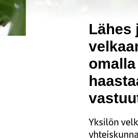
Lähes 
velkaa
omalla
haasta
vastuu
Yksilön vel
yhteiskunna