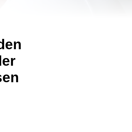
iden
der
sen