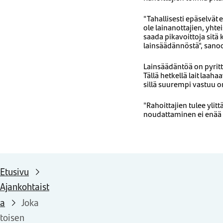
"Tahallisesti epäselvät e
ole lainanottajien, yht
saada pikavoittoja sitä 
lainsäädännöstä", sano
Lainsäädäntöä on pyritt
Tällä hetkellä lait laa
sillä suurempi vastuu o
"Rahoittajien tulee ylit
noudattaminen ei enää ri
Etusivu
Ajankohtaist
a
Joka
toisen