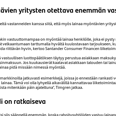
ävien yritysten otettava enemmän va
tä vastanneiden kanssa siitä, että myös lainaa myöntävien yrityste
akin vastuuttomampaa on myöntää lainaa henkilölle, joka ei pyst
ät velkaantumaan tarttumalla hyvältä kuulostavaan tarjoukseen, k
ioida riittävän hyvin, kertoo Santander Consumer Financen liiketoim
ä vastuullisen luottopäätöksen täytyy perustua asiakkaan maksuky
kaisinmaksuun. Jos kuukausierät kaatavat asiakkaan talouden tai la
 lainaa pidä missään nimessä myöntää.
markkinoilla jatkuvasti esimerkkejä, joissa jo ennestään rankasti 
lainaa. Tämä voi olla lyhyellä aikavälillä kannattavaa liiketoiminta
lista mitenkään päin ajateltuna", Timgren jatkaa.
li on ratkaiseva
äisi siis säännellä enemmän, koska rahoitusyhtiöiden vastuu laina