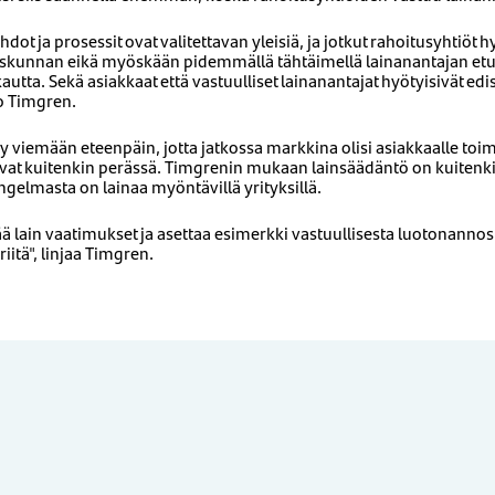
hdot ja prosessit ovat valitettavan yleisiä, ja jotkut rahoitusyhtiöt 
eiskunnan eikä myöskään pidemmällä tähtäimellä lainanantajan etu,
kautta. Sekä asiakkaat että vastuulliset lainanantajat hyötyisivät 
o Timgren.
y viemään eteenpäin, jotta jatkossa markkina olisi asiakkaalle toi
haavat kuitenkin perässä. Timgrenin mukaan lainsäädäntö on kuitenki
ngelmasta on lainaa myöntävillä yrityksillä.
tää lain vaatimukset ja asettaa esimerkki vastuullisesta luotonannos
itä", linjaa Timgren.