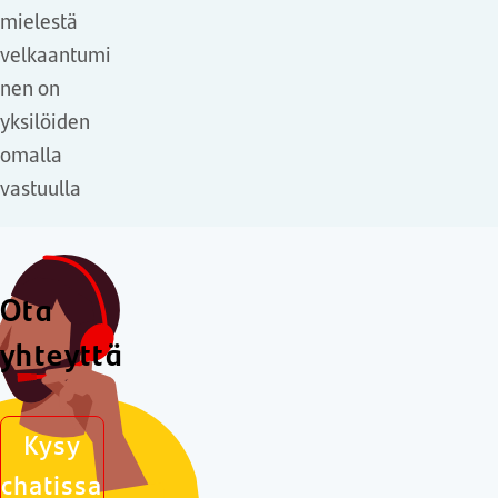
mielestä
velkaantumi
nen on
yksilöiden
omalla
vastuulla
Ota
yhteyttä
Kysy
chatissa