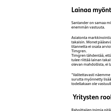
Lainaa myönt
Santander on samaa miel
enemmän vastuuta.
Asiatonta markkinointi
takaisin. Monet pääsev
tilannetta ei osata arv
Timgren.
Timgren tähdentää, ett
tulee riittää lainan ta
olevan mahdollista, ei
"Valitettavasti näemme 
surutta myönnetty lisää 
todellakaan ole vastuul
Yritysten roo
Rahoittajien toimia pit