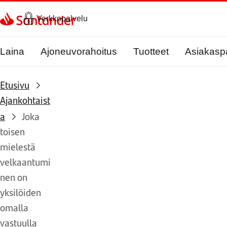
Siirry sivulle
Verkkopalvelu
Laina
Ajoneuvorahoitus
Tuotteet
Asiakasp
Etusivu
Ajankohtaist
a
Joka
toisen
mielestä
velkaantumi
nen on
yksilöiden
omalla
vastuulla