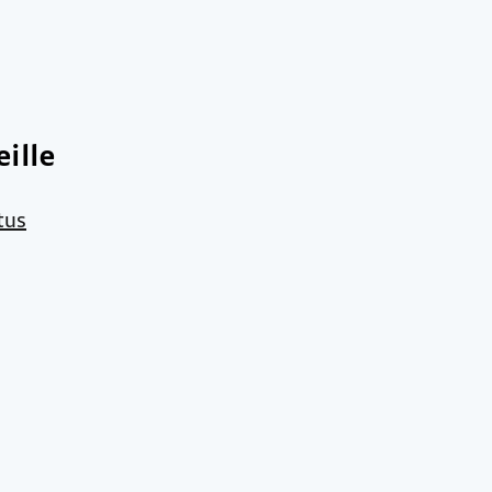
ille
tus