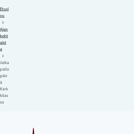
Etusi
vu
Ajan
koht
aist
a
Jalka
pallo
päiv
ä
Kark
kilas
sa