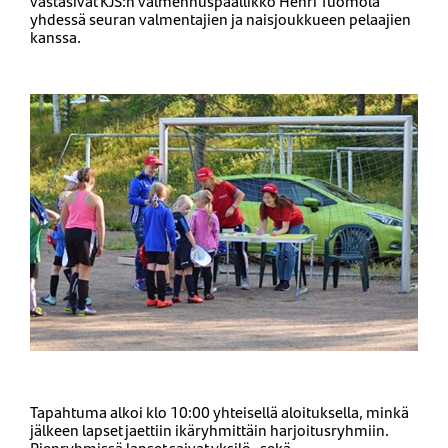
vastasivat KJS:n valmennuspäällikkö Henri Tuomola
yhdessä seuran valmentajien ja naisjoukkueen pelaajien
kanssa.
Tapahtuma alkoi klo 10:00 yhteisellä aloituksella, minkä
jälkeen lapset jaettiin ikäryhmittäin harjoitusryhmiin.
Pienryhmissä lapset saivat yksilö- sekä