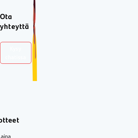
Ota
yhteyttä
Kysy
chatissa
otteet
Laina