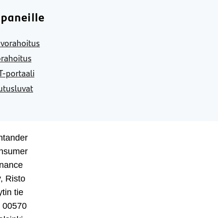
paneille
vorahoitus
rahoitus
-portaali
utusluvat
ntander
nsumer
inance
, Risto
tin tie
, 00570