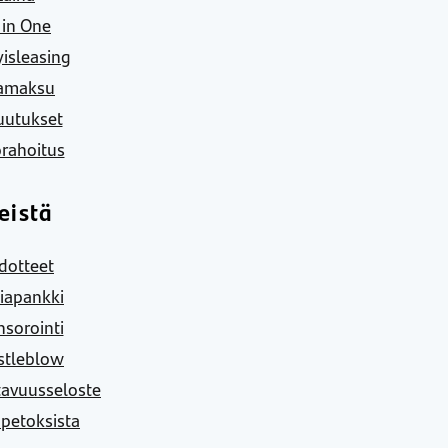
l in One
yisleasing
amaksu
uutukset
rahoitus
eistä
dotteet
iapankki
sorointi
stleblow
tavuusseloste
 petoksista