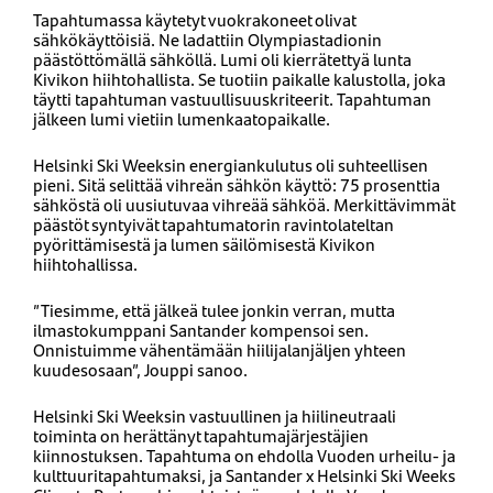
Tapahtumassa käytetyt vuokrakoneet olivat
sähkökäyttöisiä. Ne ladattiin Olympiastadionin
päästöttömällä sähköllä. Lumi oli kierrätettyä lunta
Kivikon hiihtohallista. Se tuotiin paikalle kalustolla, joka
täytti tapahtuman vastuullisuuskriteerit. Tapahtuman
jälkeen lumi vietiin lumenkaatopaikalle.
Helsinki Ski Weeksin energiankulutus oli suhteellisen
pieni. Sitä selittää vihreän sähkön käyttö: 75 prosenttia
sähköstä oli uusiutuvaa vihreää sähköä. Merkittävimmät
päästöt syntyivät tapahtumatorin ravintolateltan
pyörittämisestä ja lumen säilömisestä Kivikon
hiihtohallissa.
”Tiesimme, että jälkeä tulee jonkin verran, mutta
ilmastokumppani Santander kompensoi sen.
Onnistuimme vähentämään hiilijalanjäljen yhteen
kuudesosaan”, Jouppi sanoo.
Helsinki Ski Weeksin vastuullinen ja hiilineutraali
toiminta on herättänyt tapahtumajärjestäjien
kiinnostuksen. Tapahtuma on ehdolla Vuoden urheilu- ja
kulttuuritapahtumaksi, ja Santander x Helsinki Ski Weeks