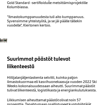
Gold Standard -sertifioidulle metsittämisprojektille
Kolumbiassa.
”Ilmastokumppanuudesta tuli aito kumppanuus.
Syvensimme yhteistyötä, ja se jäi päälle tällekin
vuodelle”, Kiertonen kertoo.
Suurimmat päästöt tulevat
liikenteestä
Hiilijalanjäljenlaskenta selvitti, kuinka paljon
ilmastokuormaa eli kasvihuonekaasuja vuoden 2022 Ski
Weeks kokonaisuudessaan aiheutti. Suurimmat päästöt
tulivat liikenteestä, logistiikasta ja energiankulutuksesta.
Liikkumisen aiheuttamat päästöt olivat noin 57
prosenttia. Tapahtumaan osallistuneet kuntohiihtäjät