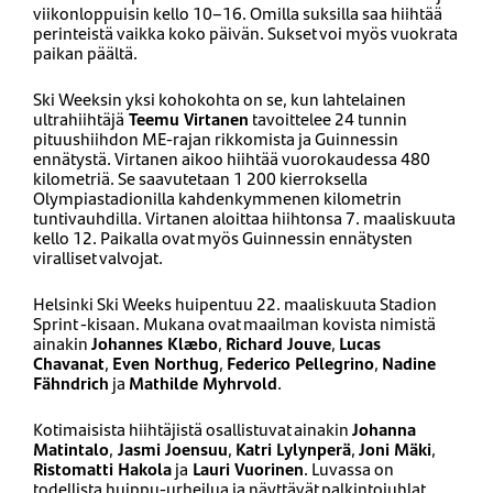
viikonloppuisin kello 10–16. Omilla suksilla saa hiihtää
perinteistä vaikka koko päivän. Sukset voi myös vuokrata
paikan päältä.
Ski Weeksin yksi kohokohta on se, kun lahtelainen
ultrahiihtäjä
Teemu Virtanen
tavoittelee 24 tunnin
pituushiihdon ME-rajan rikkomista ja Guinnessin
ennätystä. Virtanen aikoo hiihtää vuorokaudessa 480
kilometriä. Se saavutetaan 1 200 kierroksella
Olympiastadionilla kahdenkymmenen kilometrin
tuntivauhdilla. Virtanen aloittaa hiihtonsa 7. maaliskuuta
kello 12. Paikalla ovat myös Guinnessin ennätysten
viralliset valvojat.
Helsinki Ski Weeks huipentuu 22. maaliskuuta Stadion
Sprint -kisaan. Mukana ovat maailman kovista nimistä
ainakin
Johannes Klæbo
,
Richard Jouve
,
Lucas
Chavanat
,
Even Northug
,
Federico Pellegrino
,
Nadine
Fähndrich
ja
Mathilde Myhrvold
.
Kotimaisista hiihtäjistä osallistuvat ainakin
Johanna
Matintalo
,
Jasmi Joensuu
,
Katri Lylynperä
,
Joni Mäki
,
Ristomatti Hakola
ja
Lauri Vuorinen
. Luvassa on
todellista huippu-urheilua ja näyttävät palkintojuhlat.