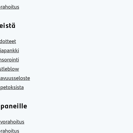
rahoitus
eistä
dotteet
iapankki
sorointi
stleblow
tavuusseloste
 petoksista
paneille
vorahoitus
rahoitus