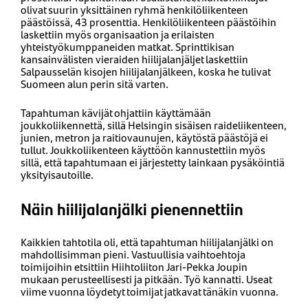
olivat suurin yksittäinen ryhmä henkilöliikenteen
päästöissä, 43 prosenttia. Henkilöliikenteen päästöihin
laskettiin myös organisaation ja erilaisten
yhteistyökumppaneiden matkat. Sprinttikisan
kansainvälisten vieraiden hiilijalanjäljet laskettiin
Salpausselän kisojen hiilijalanjälkeen, koska he tulivat
Suomeen alun perin sitä varten.
Tapahtuman kävijät ohjattiin käyttämään
joukkoliikennettä, sillä Helsingin sisäisen raideliikenteen,
junien, metron ja raitiovaunujen, käytöstä päästöjä ei
tullut. Joukkoliikenteen käyttöön kannustettiin myös
sillä, että tapahtumaan ei järjestetty lainkaan pysäköintiä
yksityisautoille.
Näin hiilijalanjälki pienennettiin
Kaikkien tahtotila oli, että tapahtuman hiilijalanjälki on
mahdollisimman pieni. Vastuullisia vaihtoehtoja
toimijoihin etsittiin Hiihtoliiton Jari-Pekka Joupin
mukaan perusteellisesti ja pitkään. Työ kannatti. Useat
viime vuonna löydetyt toimijat jatkavat tänäkin vuonna.