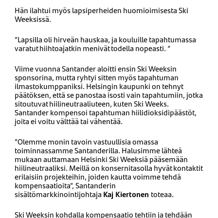
Hän ilahtui myös lapsiperheiden huomioimisesta Ski
Weeksissä.
”Lapsilla oli hirveän hauskaa, ja kouluille tapahtumassa
varatut hiihtoajatkin menivät todella nopeasti. “
Viime vuonna Santander aloitti ensin Ski Weeksin
sponsorina, mutta ryhtyi sitten myös tapahtuman
ilmastokumppaniksi. Helsingin kaupunki on tehnyt
päätöksen, että se panostaa isosti vain tapahtumiin, jotka
sitoutuvat hiilineutraaliuteen, kuten Ski Weeks.
Santander kompensoi tapahtuman hiilidioksidipäästöt,
joita ei voitu välttää tai vähentää.
”Olemme monin tavoin vastuullisia omassa
toiminnassamme Santanderilla. Halusimme lähteä
mukaan auttamaan Helsinki Ski Weeksiä pääsemään
hiilineutraaliksi. Meillä on konsernitasolla hyvät kontaktit
erilaisiin projekteihin, joiden kautta voimme tehdä
kompensaatioita”, Santanderin
sisältömarkkinointijohtaja
Kaj Kiertonen
toteaa.
Ski Weeksin kohdalla kompensaatio tehtiin ja tehdään