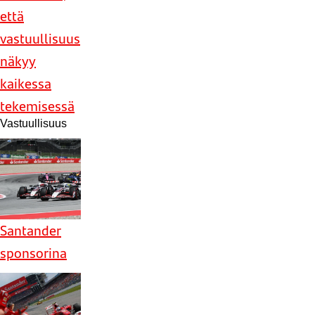
että
vastuullisuus
näkyy
kaikessa
tekemisessä
Vastuullisuus
Santander
sponsorina