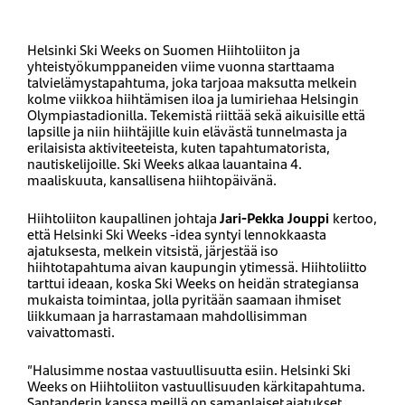
Helsinki Ski Weeks on Suomen Hiihtoliiton ja
yhteistyökumppaneiden viime vuonna starttaama
talvielämystapahtuma, joka tarjoaa maksutta melkein
kolme viikkoa hiihtämisen iloa ja lumiriehaa Helsingin
Olympiastadionilla. Tekemistä riittää sekä aikuisille että
lapsille ja niin hiihtäjille kuin elävästä tunnelmasta ja
erilaisista aktiviteeteista, kuten tapahtumatorista,
nautiskelijoille. Ski Weeks alkaa lauantaina 4.
maaliskuuta, kansallisena hiihtopäivänä.
Hiihtoliiton kaupallinen johtaja
Jari-Pekka Jouppi
kertoo,
että Helsinki Ski Weeks -idea syntyi lennokkaasta
ajatuksesta, melkein vitsistä, järjestää iso
hiihtotapahtuma aivan kaupungin ytimessä. Hiihtoliitto
tarttui ideaan, koska Ski Weeks on heidän strategiansa
mukaista toimintaa, jolla pyritään saamaan ihmiset
liikkumaan ja harrastamaan mahdollisimman
vaivattomasti.
”Halusimme nostaa vastuullisuutta esiin. Helsinki Ski
Weeks on Hiihtoliiton vastuullisuuden kärkitapahtuma.
Santanderin kanssa meillä on samanlaiset ajatukset