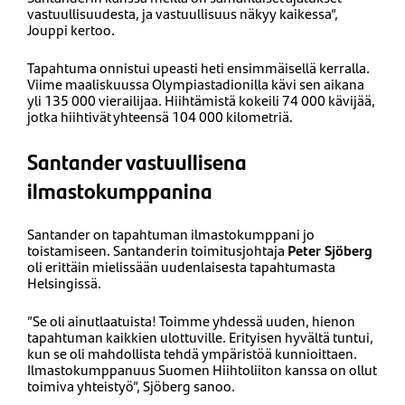
vastuullisuudesta, ja vastuullisuus näkyy kaikessa”,
Jouppi kertoo.
Tapahtuma onnistui upeasti heti ensimmäisellä kerralla.
Viime maaliskuussa Olympiastadionilla kävi sen aikana
yli 135 000 vierailijaa. Hiihtämistä kokeili 74 000 kävijää,
jotka hiihtivät yhteensä 104 000 kilometriä.
Santander vastuullisena
ilmastokumppanina
Santander on tapahtuman ilmastokumppani jo
toistamiseen. Santanderin toimitusjohtaja
Peter Sjöberg
oli erittäin mielissään uudenlaisesta tapahtumasta
Helsingissä.
”Se oli ainutlaatuista! Toimme yhdessä uuden, hienon
tapahtuman kaikkien ulottuville. Erityisen hyvältä tuntui,
kun se oli mahdollista tehdä ympäristöä kunnioittaen.
Ilmastokumppanuus Suomen Hiihtoliiton kanssa on ollut
toimiva yhteistyö”, Sjöberg sanoo.