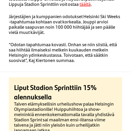
Lippuja Stadion Sprinttiin voit ostaa
täältä
.
Järjestäjien ja kumppanien odotukset Helsinki Ski Weeks
-tapahtumaa kohtaan ovat korkealla. Jouppi arvioi
paikalle saapuvan noin 100 000 hiihtäjää ja sen päälle
vielä muut kävijät.
”Odotan tapahtumaa kovasti. Onhan se niin siistiä, että
saa hiihtää ilmaiseksi melkein kuukauden melkein
Helsingin ydinkeskustassa. Toivotaan, että säätkin
suosivat”, Kaj Kiertonen summaa.
Liput Stadion Sprinttiin 15%
alennuksella
Talven elämyksellisin urheilushow palaa Helsingin
Olympiastadionille! Huippuhiihtoa ja show-
meininkiä ennenkokemattomalla tavalla yhdistävä
Stadion Sprint sai maailman ensi-iltansa viime
talvena ja jätti niin yleisön kuin urheilijatkin
janoamaan jatkoa.