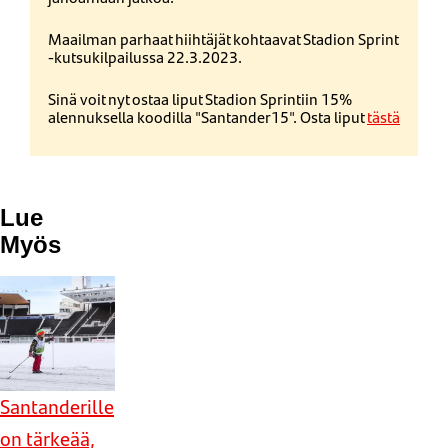
Maailman parhaat hiihtäjät kohtaavat Stadion Sprint
-kutsukilpailussa 22.3.2023.
Sinä voit nyt ostaa liput Stadion Sprintiin 15%
alennuksella koodilla "Santander15". Osta liput
tästä
Lue
Myös
Santanderille
on tärkeää,