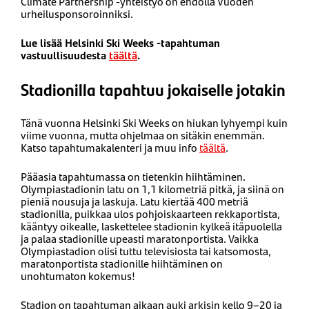
Climate Partnership -yhteistyö on ehdolla Vuoden
urheilusponsoroinniksi.
Lue lisää Helsinki Ski Weeks -tapahtuman
vastuullisuudesta
täältä
.
Stadionilla tapahtuu jokaiselle jotakin
Tänä vuonna Helsinki Ski Weeks on hiukan lyhyempi kuin
viime vuonna, mutta ohjelmaa on sitäkin enemmän.
Katso tapahtumakalenteri ja muu info
täältä
.
Pääasia tapahtumassa on tietenkin hiihtäminen.
Olympiastadionin latu on 1,1 kilometriä pitkä, ja siinä on
pieniä nousuja ja laskuja. Latu kiertää 400 metriä
stadionilla, puikkaa ulos pohjoiskaarteen rekkaportista,
kääntyy oikealle, laskettelee stadionin kylkeä itäpuolella
ja palaa stadionille upeasti maratonportista. Vaikka
Olympiastadion olisi tuttu televisiosta tai katsomosta,
maratonportista stadionille hiihtäminen on
unohtumaton kokemus!
Stadion on tapahtuman aikaan auki arkisin kello 9–20 ja