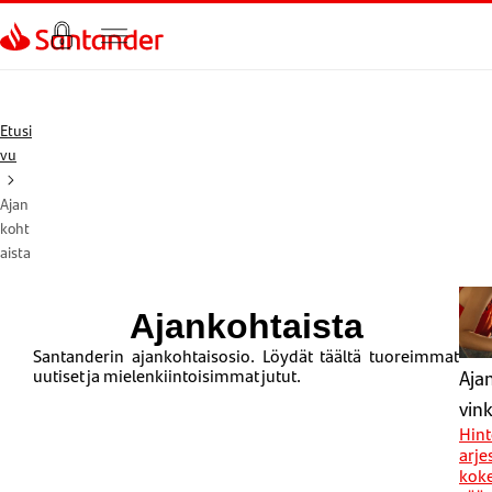
Siirry sivulle
Etusi
vu
Ajan
koht
aista
Ajankohtaista
Santanderin ajankohtaisosio. Löydät täältä tuoreimmat
uutiset ja mielenkiintoisimmat jutut.
Aja
vink
Hint
arje
koke