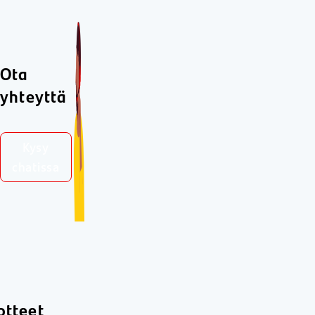
Ota
yhteyttä
Kysy
chatissa
otteet