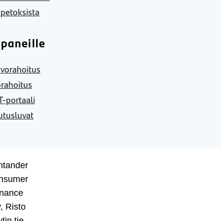
 petoksista
paneille
vorahoitus
rahoitus
-portaali
utusluvat
ntander
nsumer
inance
, Risto
tin tie