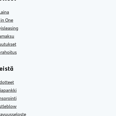
Laina
l in One
yisleasing
amaksu
uutukset
rahoitus
eistä
dotteet
iapankki
sorointi
stleblow
tavuusseloste